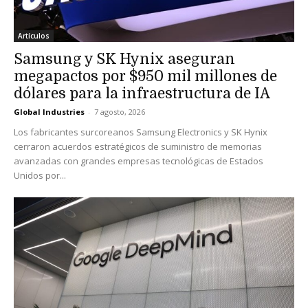
Artículos
Samsung y SK Hynix aseguran
megapactos por $950 mil millones de
dólares para la infraestructura de IA
Global Industries
-
7 agosto, 2026
Los fabricantes surcoreanos Samsung Electronics y SK Hynix
cerraron acuerdos estratégicos de suministro de memorias
avanzadas con grandes empresas tecnológicas de Estados
Unidos por...