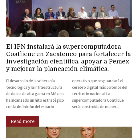
El IPN instalará la supercomputadora
Coatlicue en Zacatenco para fortalecer la
investigación científica, apoyar a Pemex
y mejorar la planeación climática.
El desarrollo de la soberanía
operativo que resguardará el
tecnológica y la infraestructura
cerebro digital más potente del
de datos de alta gama en México
territorio nacional. La
ha alcanzado un hito estratégico
supercomputadora Coatlicue
con la definición del espacio
será construida de manera...
Read more