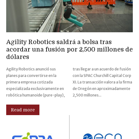
Agility Robotics saldrá a bolsa tras
acordar una fusión por 2,500 millones de
dólares
Agility Robotics anunció sus
tras llegar a un acuerdo de fusión
planes para convertirse en la
con la SPAC Churchill Capital Corp
primera empresa cotizada
XI. La transacción valora a la firma
especializada exclusivamente en
de Oregón en aproximadamente
robótica humanoide (pure-play),
2,500 millones...
Read more