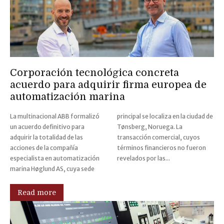
Corporación tecnológica concreta
acuerdo para adquirir firma europea de
automatización marina
La multinacional ABB formalizó
principal se localiza en la ciudad de
un acuerdo definitivo para
Tønsberg, Noruega. La
adquirir la totalidad de las
transacción comercial, cuyos
acciones de la compañía
términos financieros no fueron
especialista en automatización
revelados por las...
marina Høglund AS, cuya sede
Read more