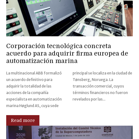
Corporación tecnológica concreta
acuerdo para adquirir firma europea de
automatización marina
La multinacional ABB formalizó
principal se localiza en la ciudad de
un acuerdo definitivo para
Tønsberg, Noruega. La
adquirir la totalidad de las
transacción comercial, cuyos
acciones de la compañía
términos financieros no fueron
especialista en automatización
revelados por las...
marina Høglund AS, cuya sede
Read more