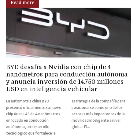
Read more
BYD desafía a Nvidia con chip de 4
nanómetros para conducción autónoma
y anuncia inversión de 14.750 millones
USD en inteligencia vehicular
La automotriz china BYD
estrategia de la compañía para
presentó oficialmente su nuevo
posicionarse como uno de los
chip Xuanji A3 de 4 nanómetros
actores más importantes de la
enfocado en conducción
movilidad inteligente a nivel
autónoma, un desarrollo
global. El...
tecnológico que fortalece la