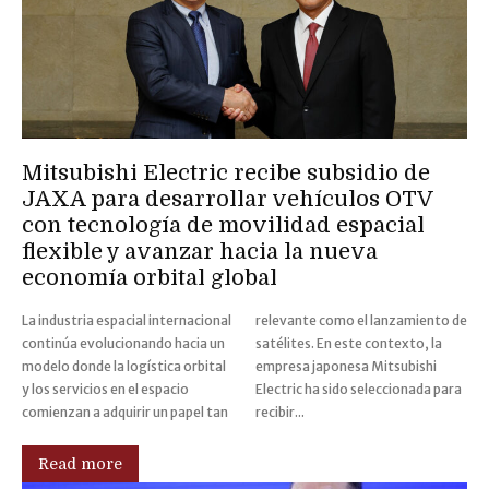
Mitsubishi Electric recibe subsidio de
JAXA para desarrollar vehículos OTV
con tecnología de movilidad espacial
flexible y avanzar hacia la nueva
economía orbital global
La industria espacial internacional
relevante como el lanzamiento de
continúa evolucionando hacia un
satélites. En este contexto, la
modelo donde la logística orbital
empresa japonesa Mitsubishi
y los servicios en el espacio
Electric ha sido seleccionada para
comienzan a adquirir un papel tan
recibir...
Read more