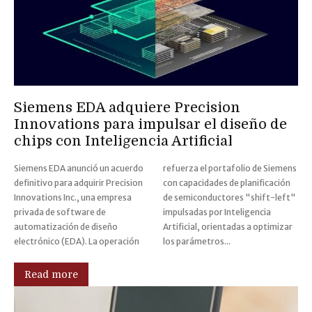
Siemens EDA adquiere Precision
Innovations para impulsar el diseño de
chips con Inteligencia Artificial
Siemens EDA anunció un acuerdo
refuerza el portafolio de Siemens
definitivo para adquirir Precision
con capacidades de planificación
Innovations Inc., una empresa
de semiconductores "shift-left"
privada de software de
impulsadas por Inteligencia
automatización de diseño
Artificial, orientadas a optimizar
electrónico (EDA). La operación
los parámetros...
Read more