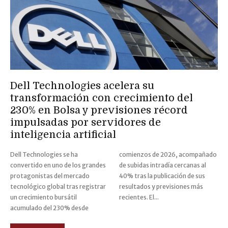
Dell Technologies acelera su
transformación con crecimiento del
230% en Bolsa y previsiones récord
impulsadas por servidores de
inteligencia artificial
Dell Technologies se ha
comienzos de 2026, acompañado
convertido en uno de los grandes
de subidas intradía cercanas al
protagonistas del mercado
40% tras la publicación de sus
tecnológico global tras registrar
resultados y previsiones más
un crecimiento bursátil
recientes. El...
acumulado del 230% desde