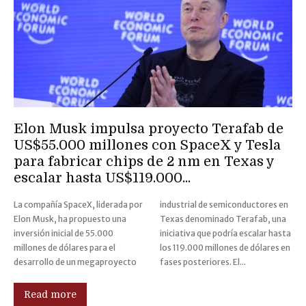
Elon Musk impulsa proyecto Terafab de
US$55.000 millones con SpaceX y Tesla
para fabricar chips de 2 nm en Texas y
escalar hasta US$119.000...
La compañía SpaceX, liderada por
industrial de semiconductores en
Elon Musk, ha propuesto una
Texas denominado Terafab, una
inversión inicial de 55.000
iniciativa que podría escalar hasta
millones de dólares para el
los 119.000 millones de dólares en
desarrollo de un megaproyecto
fases posteriores. El...
Read more