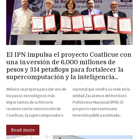
El IPN impulsa el proyecto Coatlicue con
una inversión de 6,000 millones de
pesos y 314 petaflops para fortalecer la
supercomputación y la inteligencia...
México se prepara para dar uno de
nacional que tendrá su sede en la
los pasos tecnológicos más
unidad Zacatenco del Instituto
importantes de su historia
Politécnico Nacional (IPN). El
reciente con la construcción de
proyecto representa una
Coatlicue, la supercomputadora
inversión pública estimada...
Read more