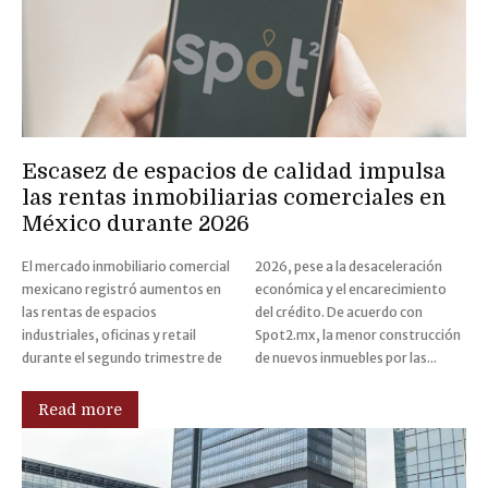
Escasez de espacios de calidad impulsa
las rentas inmobiliarias comerciales en
México durante 2026
El mercado inmobiliario comercial
2026, pese a la desaceleración
mexicano registró aumentos en
económica y el encarecimiento
las rentas de espacios
del crédito. De acuerdo con
industriales, oficinas y retail
Spot2.mx, la menor construcción
durante el segundo trimestre de
de nuevos inmuebles por las...
Read more