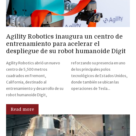
Agility Robotics inaugura un centro de
entrenamiento para acelerar el
despliegue de su robot humanoide Digit
Agility Robotics abrió un nuevo
reforzando su presencia en uno
centro de 5,500 metros
de los principales polos
cuadrados en Fremont,
tecnológicos de Estados Unidos,
California, destinado al
donde también se ubican las
entrenamiento y desarrollo de su
operaciones de Tesla...
robot humanoide Digit,
Read more