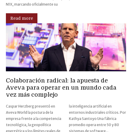
N1X, marcando oficialmente su
Read more
Colaboración radical: la apuesta de
Aveva para operar en un mundo cada
vez más complejo
Caspar Herzberg presentó en
la inteligencia artificial en
Aveva World la postura de la
entornos industriales críticos. Por
empresa frente a la competencia
Kathya Santoyo Una fábrica
tecnológica, la geopolítica
promedio opera entre 50 y 80
energética y los límites reales de
sistemas de software...