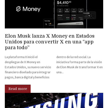
Elon Musk lanza X Money en Estados
Unidos para convertir X en una “app
para todo”
La plataforma X inició el
dentro de la red social. La
despliegue de X Money en
iniciativa forma parte de la visión
Estados Unidos, su nuevo servicio
de Elon Musk de transformar X en
financiero diseñado para integrar
una...
pagos, banca digital y beneficios
Read more