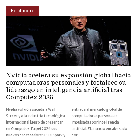
Read more
Nvidia acelera su expansión global hacia
computadoras personales y fortalece su
liderazgo en inteligencia artificial tras
Computex 2026
Nvidia volvió a sacudir a Wall
entrada al mercado global de
Street y a la industria tecnológica
computadoras personales
internacional luego de presentar
impulsadas por inteligencia
en Computex Taipei 2026 sus
artificial. El anuncio encabezado
nuevos procesadores RTX Spark y
por...