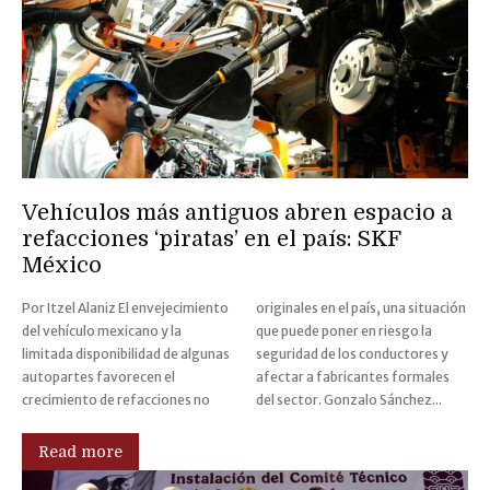
Vehículos más antiguos abren espacio a
refacciones ‘piratas’ en el país: SKF
México
Por Itzel Alaniz El envejecimiento
originales en el país, una situación
del vehículo mexicano y la
que puede poner en riesgo la
limitada disponibilidad de algunas
seguridad de los conductores y
autopartes favorecen el
afectar a fabricantes formales
crecimiento de refacciones no
del sector. Gonzalo Sánchez...
Read more