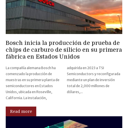
Bosch inicia la producción de prueba de
chips de carburo de silicio en su primera
fábrica en Estados Unidos
La compañía alemana Bosch ha
adquirida en 2023 a TSI
comenzado la producción de
Semiconductors y reconfigurada
muestras en su primera planta de
mediante un plan de inversión
semiconductores en Estados
total de 2,000 millones de
Unidos, ubicada en Roseville,
dólares,...
California. La instalación,
Read more