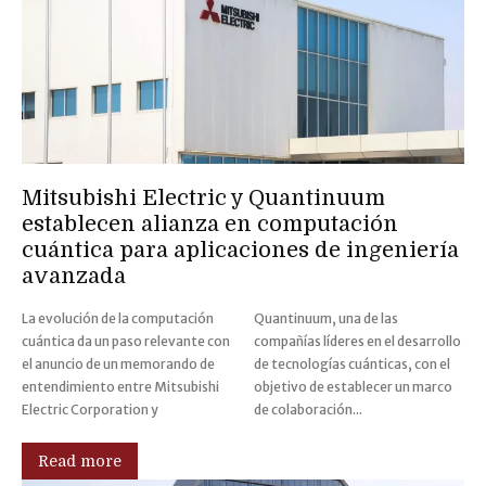
Mitsubishi Electric y Quantinuum
establecen alianza en computación
cuántica para aplicaciones de ingeniería
avanzada
La evolución de la computación
Quantinuum, una de las
cuántica da un paso relevante con
compañías líderes en el desarrollo
el anuncio de un memorando de
de tecnologías cuánticas, con el
entendimiento entre Mitsubishi
objetivo de establecer un marco
Electric Corporation y
de colaboración...
Read more