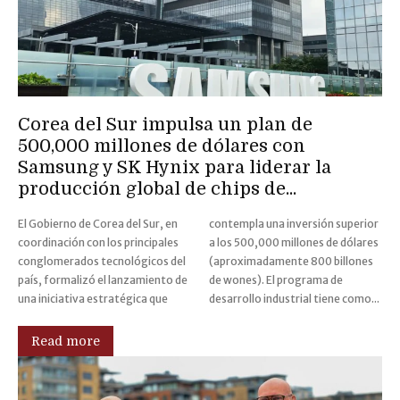
Corea del Sur impulsa un plan de
500,000 millones de dólares con
Samsung y SK Hynix para liderar la
producción global de chips de...
El Gobierno de Corea del Sur, en
contempla una inversión superior
coordinación con los principales
a los 500,000 millones de dólares
conglomerados tecnológicos del
(aproximadamente 800 billones
país, formalizó el lanzamiento de
de wones). El programa de
una iniciativa estratégica que
desarrollo industrial tiene como...
Read more