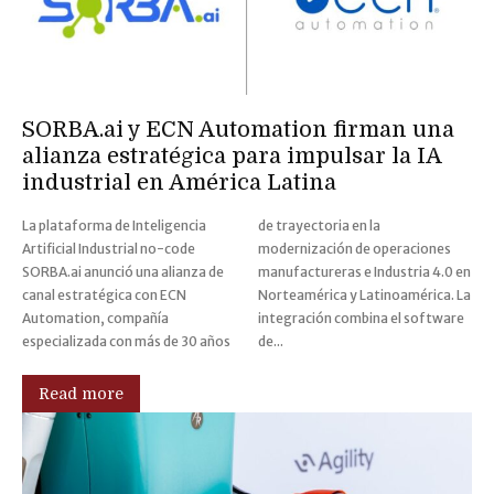
SORBA.ai y ECN Automation firman una
alianza estratégica para impulsar la IA
industrial en América Latina
La plataforma de Inteligencia
de trayectoria en la
Artificial Industrial no-code
modernización de operaciones
SORBA.ai anunció una alianza de
manufactureras e Industria 4.0 en
canal estratégica con ECN
Norteamérica y Latinoamérica. La
Automation, compañía
integración combina el software
especializada con más de 30 años
de...
Read more