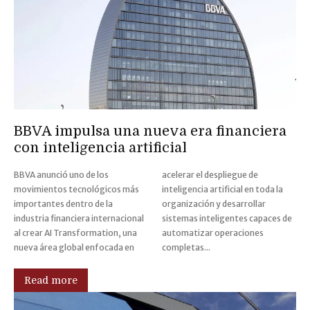
BBVA impulsa una nueva era financiera
con inteligencia artificial
BBVA anunció uno de los
acelerar el despliegue de
movimientos tecnológicos más
inteligencia artificial en toda la
importantes dentro de la
organización y desarrollar
industria financiera internacional
sistemas inteligentes capaces de
al crear AI Transformation, una
automatizar operaciones
nueva área global enfocada en
completas...
Read more