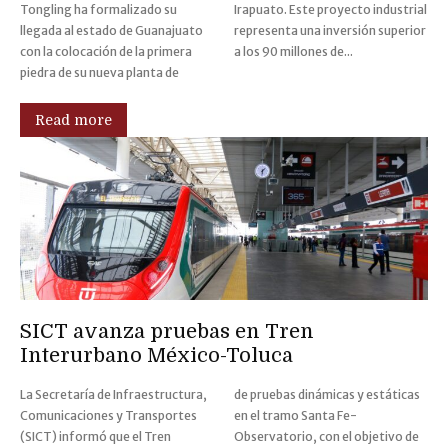
Tongling ha formalizado su
Irapuato. Este proyecto industrial
llegada al estado de Guanajuato
representa una inversión superior
con la colocación de la primera
a los 90 millones de...
piedra de su nueva planta de
Read more
SICT avanza pruebas en Tren
Interurbano México-Toluca
La Secretaría de Infraestructura,
de pruebas dinámicas y estáticas
Comunicaciones y Transportes
en el tramo Santa Fe-
(SICT) informó que el Tren
Observatorio, con el objetivo de