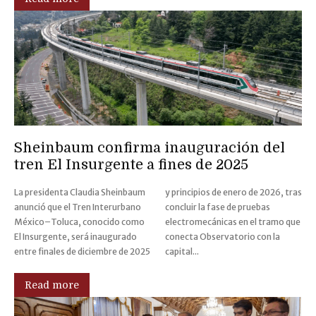
Sheinbaum confirma inauguración del
tren El Insurgente a fines de 2025
La presidenta Claudia Sheinbaum
y principios de enero de 2026, tras
anunció que el Tren Interurbano
concluir la fase de pruebas
México–Toluca, conocido como
electromecánicas en el tramo que
El Insurgente, será inaugurado
conecta Observatorio con la
entre finales de diciembre de 2025
capital...
Read more