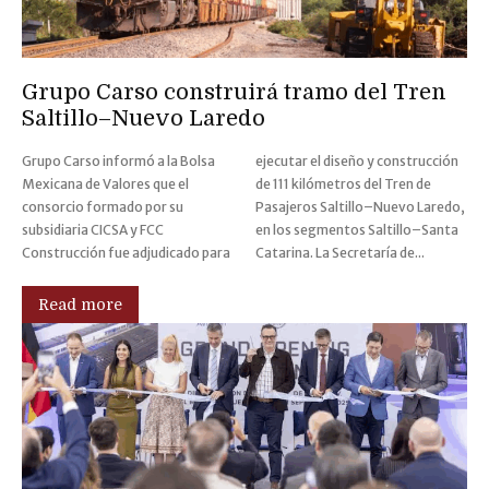
Grupo Carso construirá tramo del Tren
Saltillo–Nuevo Laredo
Grupo Carso informó a la Bolsa
ejecutar el diseño y construcción
Mexicana de Valores que el
de 111 kilómetros del Tren de
consorcio formado por su
Pasajeros Saltillo–Nuevo Laredo,
subsidiaria CICSA y FCC
en los segmentos Saltillo–Santa
Construcción fue adjudicado para
Catarina. La Secretaría de...
Read more