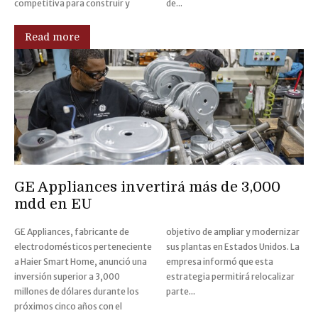
competitiva para construir y
de...
Read more
GE Appliances invertirá más de 3,000
mdd en EU
GE Appliances, fabricante de
objetivo de ampliar y modernizar
electrodomésticos perteneciente
sus plantas en Estados Unidos. La
a Haier Smart Home, anunció una
empresa informó que esta
inversión superior a 3,000
estrategia permitirá relocalizar
millones de dólares durante los
parte...
próximos cinco años con el