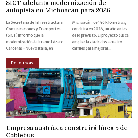
SICT adelanta modernización de
autopista en Michoacán para 2026
La Secretaría de Infraestructura,
Michoacán, de 146 kilómetros,
Comunicaciones y Transportes
concluirá en 2026, un año antes
(SICT) informó que la
de lo previsto. El proyecto busca
modernización del tramo Lázaro
ampliar la vía de dos a cuatro
Cárdenas–Nuevo Italia, en
carriles para mejorar...
Read more
Empresa austríaca construirá línea 5 de
Cablebús