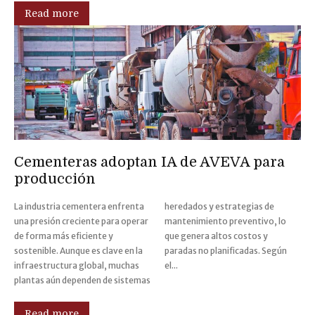
Read more
Cementeras adoptan IA de AVEVA para
producción
La industria cementera enfrenta
heredados y estrategias de
una presión creciente para operar
mantenimiento preventivo, lo
de forma más eficiente y
que genera altos costos y
sostenible. Aunque es clave en la
paradas no planificadas. Según
infraestructura global, muchas
el...
plantas aún dependen de sistemas
Read more