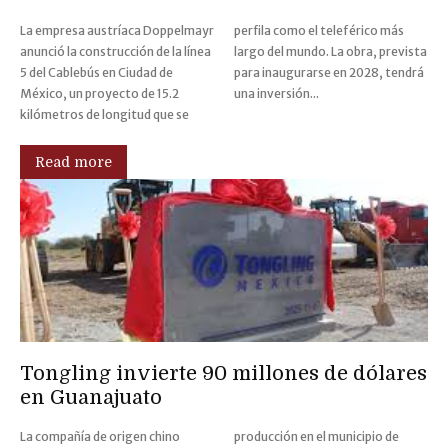
La empresa austríaca Doppelmayr
perfila como el teleférico más
anunció la construcción de la línea
largo del mundo. La obra, prevista
5 del Cablebús en Ciudad de
para inaugurarse en 2028, tendrá
México, un proyecto de 15.2
una inversión...
kilómetros de longitud que se
Read more
Tongling invierte 90 millones de dólares
en Guanajuato
La compañía de origen chino
producción en el municipio de