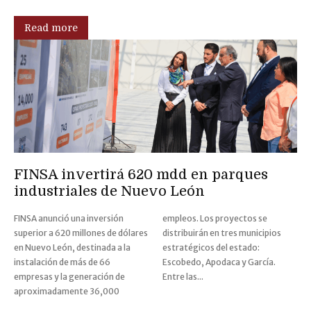
Read more
FINSA invertirá 620 mdd en parques
industriales de Nuevo León
FINSA anunció una inversión
empleos. Los proyectos se
superior a 620 millones de dólares
distribuirán en tres municipios
en Nuevo León, destinada a la
estratégicos del estado:
instalación de más de 66
Escobedo, Apodaca y García.
empresas y la generación de
Entre las...
aproximadamente 36,000