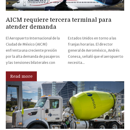
AICM requiere tercera terminal para
atender demanda
El Aeropuerto Internacional de la
Estados Unidos en torno a las
Ciudad de México (AICM)
franjas horarias. El director
enfrenta una creciente presión
general de Aeroméxico, Andrés
por la alta demanda de pasajeros
Conesa, señaló que el aeropuerto
y las tensiones bilaterales con
necesita...
Read more