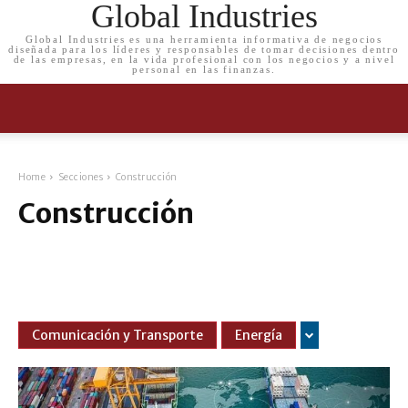
Global Industries
Global Industries es una herramienta informativa de negocios
diseñada para los líderes y responsables de tomar decisiones dentro
de las empresas, en la vida profesional con los negocios y a nivel
personal en las finanzas.
Home
Secciones
Construcción
Construcción
Comunicación y Transporte
Energía