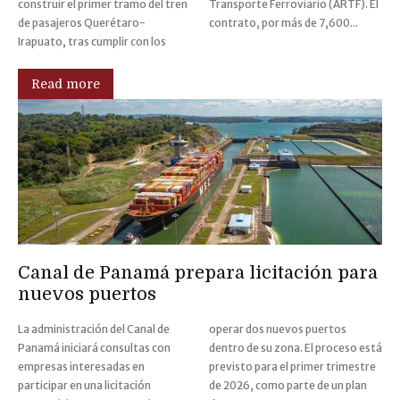
construir el primer tramo del tren
Transporte Ferroviario (ARTF). El
de pasajeros Querétaro-
contrato, por más de 7,600...
Irapuato, tras cumplir con los
Read more
Canal de Panamá prepara licitación para
nuevos puertos
La administración del Canal de
operar dos nuevos puertos
Panamá iniciará consultas con
dentro de su zona. El proceso está
empresas interesadas en
previsto para el primer trimestre
participar en una licitación
de 2026, como parte de un plan