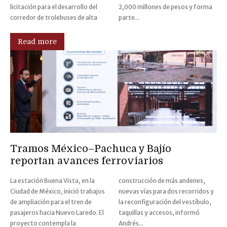
licitación para el desarrollo del
2,000 millones de pesos y forma
corredor de trolebuses de alta
parte...
Read more
Tramos México–Pachuca y Bajío
reportan avances ferroviarios
La estación Buena Vista, en la
construcción de más andenes,
Ciudad de México, inició trabajos
nuevas vías para dos recorridos y
de ampliación para el tren de
la reconfiguración del vestíbulo,
pasajeros hacia Nuevo Laredo. El
taquillas y accesos, informó
proyecto contempla la
Andrés...