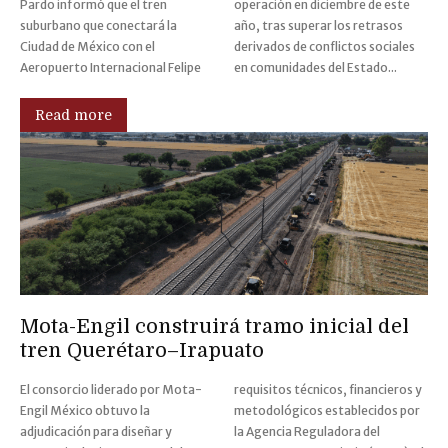
Pardo informó que el tren
operación en diciembre de este
suburbano que conectará la
año, tras superar los retrasos
Ciudad de México con el
derivados de conflictos sociales
Aeropuerto Internacional Felipe
en comunidades del Estado...
Read more
Mota-Engil construirá tramo inicial del
tren Querétaro–Irapuato
El consorcio liderado por Mota-
requisitos técnicos, financieros y
Engil México obtuvo la
metodológicos establecidos por
adjudicación para diseñar y
la Agencia Reguladora del