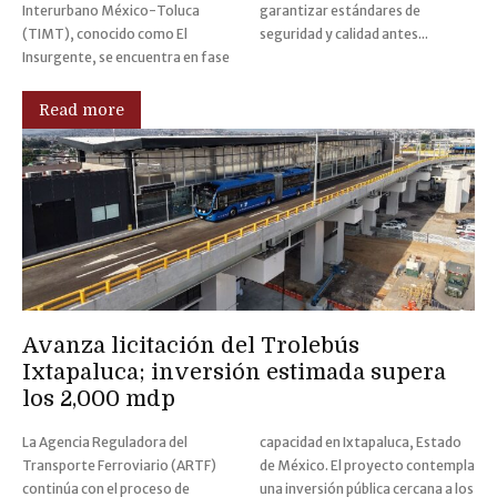
Interurbano México-Toluca
garantizar estándares de
(TIMT), conocido como El
seguridad y calidad antes...
Insurgente, se encuentra en fase
Read more
Avanza licitación del Trolebús
Ixtapaluca; inversión estimada supera
los 2,000 mdp
La Agencia Reguladora del
capacidad en Ixtapaluca, Estado
Transporte Ferroviario (ARTF)
de México. El proyecto contempla
continúa con el proceso de
una inversión pública cercana a los