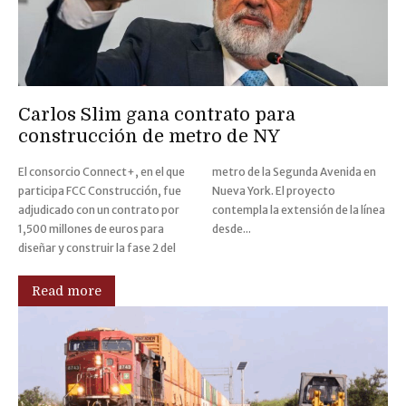
Carlos Slim gana contrato para
construcción de metro de NY
El consorcio Connect+, en el que
metro de la Segunda Avenida en
participa FCC Construcción, fue
Nueva York. El proyecto
adjudicado con un contrato por
contempla la extensión de la línea
1,500 millones de euros para
desde...
diseñar y construir la fase 2 del
Read more