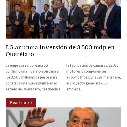
LG anuncia inversión de 3,500 mdp en
Querétaro
La empresa surcoreana LG
la fabricación de cámaras, LEDs,
confirmó una inversión cercana a
motores y componentes
los 3,500 millones de pesos para
automotrices. En su primera fase,
construir una nueva planta en el
el proyecto generará 630
estado de Querétaro, destinada a
empleos...
Read more