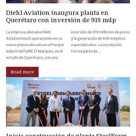
Diehl Aviation inaugura planta en
Querétaro con inversión de 918 mdp
La empresa alemana Diehl
inversión de 918 millones de pesos
Aviation inició operaciones en su
y la generación de 600 empleos
nueva planta ubicada en el Parque
especializados. La instalación
Industrial PyME El Marqués, en el
forma parte de...
estado de Querétaro, con una
Read more