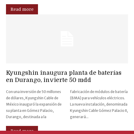
Read more
Kyungshin inaugura planta de baterías
en Durango, invierte 50 mdd
Con una inversión de 50 millones
fabricación de módulos de batería
de dólares, Kyungshin Cable de
(BMA) para vehículos eléctricos.
México inauguró la expansión de
La nueva instalación, denominada
su planta en Gómez Palacio,
Kyungshin Cable Gómez Palacio II,
Durango, destinada a la
generará...
Read more