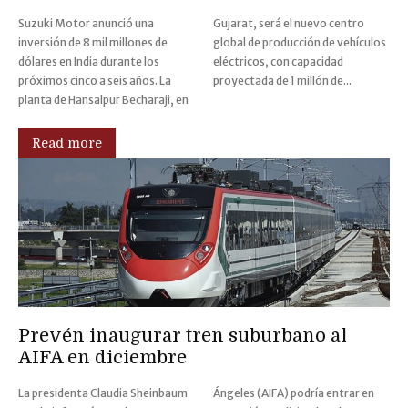
Suzuki Motor anunció una
Gujarat, será el nuevo centro
inversión de 8 mil millones de
global de producción de vehículos
dólares en India durante los
eléctricos, con capacidad
próximos cinco a seis años. La
proyectada de 1 millón de...
planta de Hansalpur Becharaji, en
Read more
Prevén inaugurar tren suburbano al
AIFA en diciembre
La presidenta Claudia Sheinbaum
Ángeles (AIFA) podría entrar en