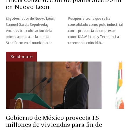
Inicia construcción de planta SteelForm
en Nuevo León
El gobernador de Nuevo León,
Pesquería, zona que se ha
Samuel García Sepúlveda,
consolidado como polo industrial
encabezó la colocación de la
con la presencia de empresas
primera piedra de la planta
como KIA México y Ternium. La
SteelForm en el municipio de
ceremonia coincidió...
Read more
Gobierno de México proyecta 1.8
millones de viviendas para fin de