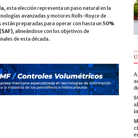
da
, esta elección representa un paso natural en la
ecnologías avanzadas y motores Rolls-Royce de
s están preparadas para operar con hasta un
50%
 (SAF)
, alineándose con los objetivos de
finales de esta década.
Ú
A
a
d
S
a
i
M
c
e