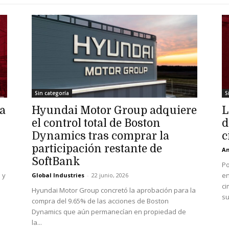
Sin categoría
S
ha
Hyundai Motor Group adquiere
L
el control total de Boston
d
Dynamics tras comprar la
c
participación restante de
An
SoftBank
Po
 y
en
Global Industries
-
22 junio, 2026
ci
Hyundai Motor Group concretó la aprobación para la
su
compra del 9.65% de las acciones de Boston
Dynamics que aún permanecían en propiedad de
la...