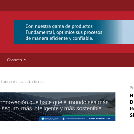
Contacto
alcance con la adquisición de...
Pr
H
D
R
S