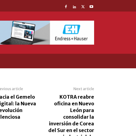
evious article
Next article
acia el Gemelo
KOTRA reabre
igital: la Nueva
oficina en Nuevo
evolución
León para
ilenciosa
consolidar la
inversión de Corea
del Sur en el sector