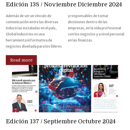
Edición 138 / Noviembre Diciembre 2024
Además de ser un vínculo de
y responsables de tomar
comunicación entre las diversas
decisiones dentro de las
industrias instaladas en el país,
empresas, en la vida profesional
Global Industries es una
con los negocios y a nivel personal
herramienta informativa de
en las finanzas.
negocios diseñada para los líderes
Read more
Edición 137 / Septiembre Octubre 2024