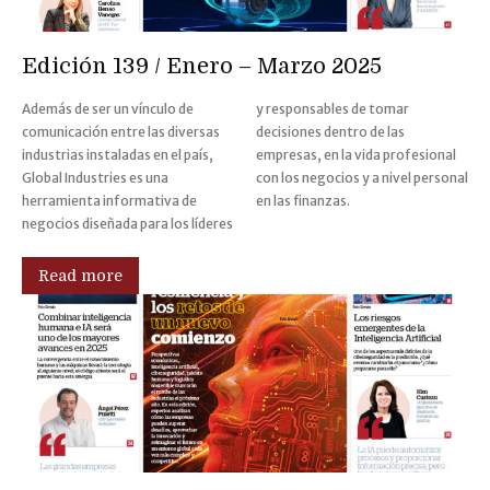
Edición 139 / Enero – Marzo 2025
Además de ser un vínculo de
y responsables de tomar
comunicación entre las diversas
decisiones dentro de las
industrias instaladas en el país,
empresas, en la vida profesional
Global Industries es una
con los negocios y a nivel personal
herramienta informativa de
en las finanzas.
negocios diseñada para los líderes
Read more