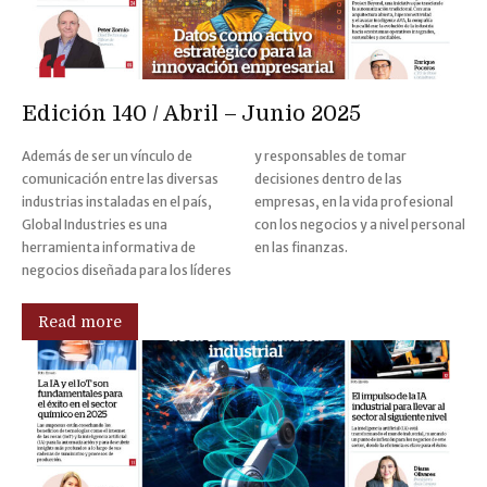
Edición 140 / Abril – Junio 2025
Además de ser un vínculo de
y responsables de tomar
comunicación entre las diversas
decisiones dentro de las
industrias instaladas en el país,
empresas, en la vida profesional
Global Industries es una
con los negocios y a nivel personal
herramienta informativa de
en las finanzas.
negocios diseñada para los líderes
Read more