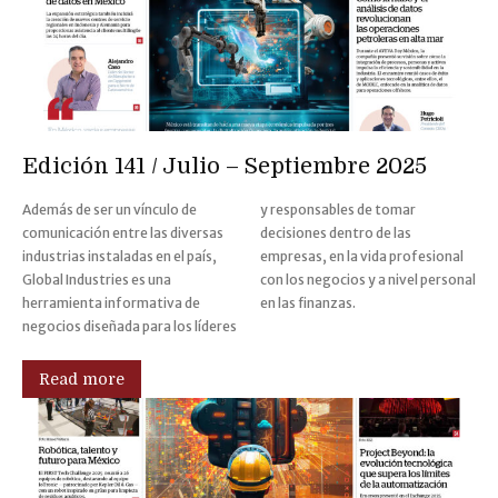
Edición 141 / Julio – Septiembre 2025
Además de ser un vínculo de
y responsables de tomar
comunicación entre las diversas
decisiones dentro de las
industrias instaladas en el país,
empresas, en la vida profesional
Global Industries es una
con los negocios y a nivel personal
herramienta informativa de
en las finanzas.
negocios diseñada para los líderes
Read more