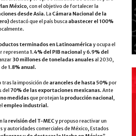
Plan México
, con el objetivo de fortalecer la
aciones desde Asia
. La
Cámara Nacional de la
ero)
destacó que el país busca
abastecer el 100%
ocalmente.
roductos terminados en Latinoamérica
y ocupa el
tor representa
1.4% del PIB nacional
y
6.9% del
canzar
30 millones de toneladas anuales
al 2030,
o de
1.8% anual
.
 tras la imposición de
aranceles de hasta 50%
por
s del
70% de las exportaciones mexicanas
. Ante
erno medidas
que protejan la
producción nacional
,
el
empleo industrial
.
n la
revisión del T-MEC
y propuso reactivar un
s y autoridades comerciales de México, Estados
sfuerzos y de destacar lo Hecho en México
”,