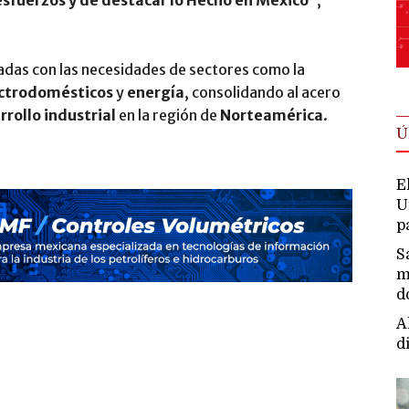
adas con las necesidades de sectores como la
ctrodomésticos
y
energía
, consolidando al acero
rrollo industrial
en la región de
Norteamérica
.
Ú
E
U
p
S
m
d
A
d