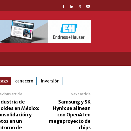
tags
canacero
inversión
evious article
Next article
ndustria de
Samsung y SK
oldes en México:
Hynix se alinean
onsolidación y
con OpenAI en
etos en un
megaproyecto de
ntorno de
chips