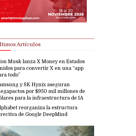
ltimos Artículos
lon Musk lanza X Money en Estados
nidos para convertir X en una “app
ara todo”
amsung y SK Hynix aseguran
egapactos por $950 mil millones de
ólares para la infraestructura de IA
lphabet reorganiza la estructura
irectiva de Google DeepMind