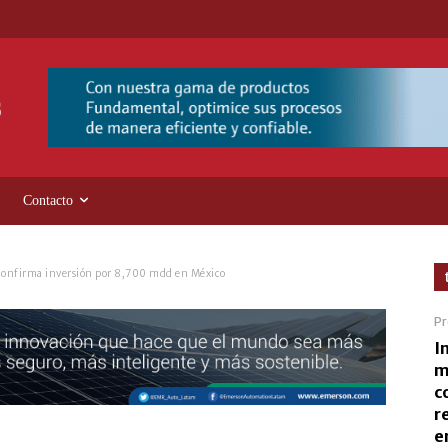
Contacto
 confirma inversión por 8,700 mdd en México
Pr
I
m
c
r
e