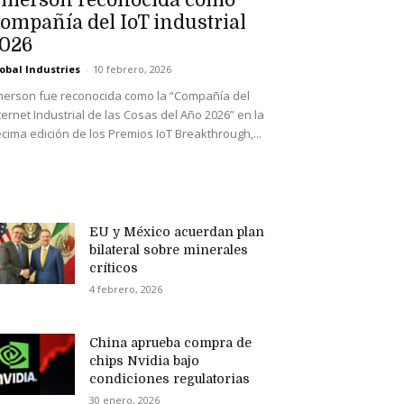
merson reconocida como
ompañía del IoT industrial
026
obal Industries
-
10 febrero, 2026
erson fue reconocida como la “Compañía del
ternet Industrial de las Cosas del Año 2026” en la
cima edición de los Premios IoT Breakthrough,...
EU y México acuerdan plan
bilateral sobre minerales
críticos
4 febrero, 2026
China aprueba compra de
chips Nvidia bajo
condiciones regulatorias
30 enero, 2026