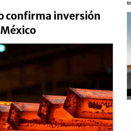
t
o confirma inversión
 México