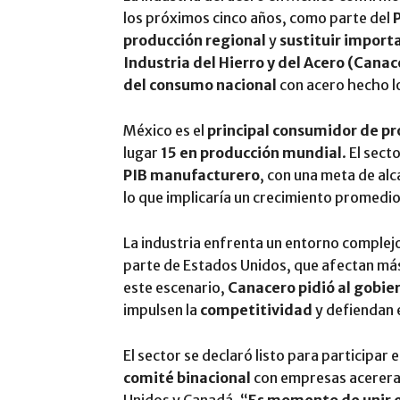
los próximos cinco años, como parte del
producción regional
y
sustituir import
Industria del Hierro y del Acero (Canac
del consumo nacional
con acero hecho l
México es el
principal consumidor de p
lugar
15 en producción mundial
. El sec
PIB manufacturero
, con una meta de al
lo que implicaría un crecimiento promedi
La industria enfrenta un entorno complejo
parte de Estados Unidos, que afectan má
este escenario,
Canacero pidió al gobi
impulsen la
competitividad
y defiendan 
El sector se declaró listo para participar e
comité binacional
con empresas acerera
Unidos y Canadá. “
Es momento de unir e