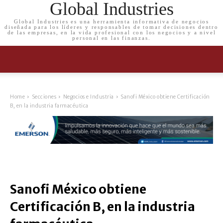
Global Industries
Global Industries es una herramienta informativa de negocios
diseñada para los líderes y responsables de tomar decisiones dentro
de las empresas, en la vida profesional con los negocios y a nivel
personal en las finanzas.
Home
Secciones
Negocios e Industria
Sanofi México obtiene Certificación
B, en la industria farmacéutica
Sanofi México obtiene
Certificación B, en la industria