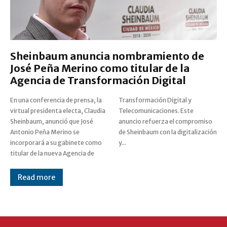
Sheinbaum anuncia nombramiento de
José Peña Merino como titular de la
Agencia de Transformación Digital
En una conferencia de prensa, la
Transformación Digital y
virtual presidenta electa, Claudia
Telecomunicaciones. Este
Sheinbaum, anunció que José
anuncio refuerza el compromiso
Antonio Peña Merino se
de Sheinbaum con la digitalización
incorporará a su gabinete como
y...
titular de la nueva Agencia de
Read more