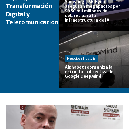
Samsung y SK Hynix
Transformación
aseguran megapactos por
$950 mil millones de
Digital y
dólares para la
infraestructura de IA
Telecomunicaciones
Negocios e Industria
Alphabet reorganiza la
estructura directiva de
Google DeepMind