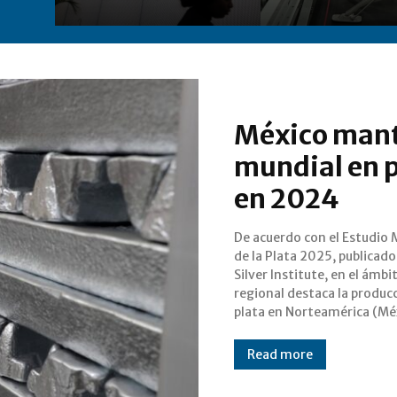
México mant
mundial en p
en 2024
De acuerdo con el Estudio 
Canadá y Estados Unidos
de la Plata 2025, publicado
aumentó 4.2% interanual
Silver Institute, en el ámbi
alcanzar los 231.4 Moz (7,1
regional destaca la produc
plata en Norteamérica (Mé
Read more