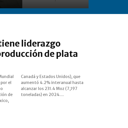
iene liderazgo
roducción de plata
Mundial
), que
 por el
 hasta
to
97
ción de
toneladas) en 2024....
xico,