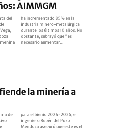
años: AIMMGM
ta del
en la
 de
ica
 Vega,
os. No
ndoza
 “es
femenina
necesario aumentar...
ende la minería a
oma de
26, el
tivo
ozo
de
el