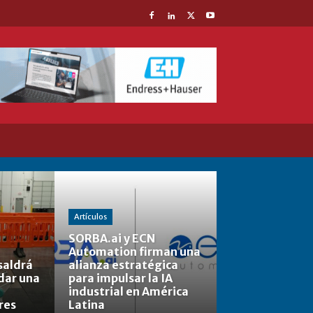
Artículos
SORBA.ai y ECN
Automation firman una
saldrá
alianza estratégica
rdar una
para impulsar la IA
industrial en América
res
Latina