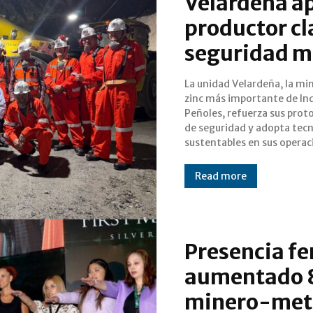
Velardeña a
productor cl
seguridad m
La unidad Velardeña, la mi
Durante una visita a
zinc más importante de In
instalaciones, integran
Peñoles, refuerza sus prot
Consejo Directivo Nacional
de seguridad y adopta tec
Asociación de Ingenie
sustentables en sus operac
Read more
Presencia f
aumentado 8
minero-meta