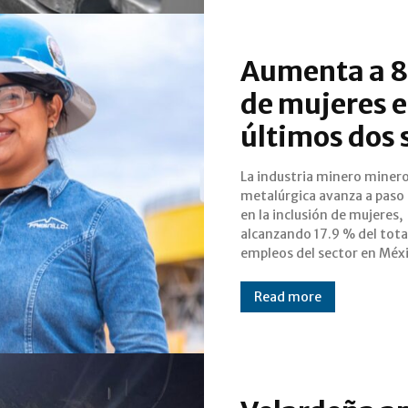
Aumenta a 8
de mujeres e
últimos dos 
La industria minero miner
que significa un crecimiento 
metalúrgica avanza a paso
84% de 2012 a la fe
en la inclusión de mujeres,
Actualmente, 74 mil 529 mujeres
alcanzando 17.9 % del total
empleos del sector en Méxi
Read more