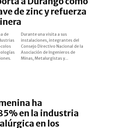
porta a Durango como
ave de zinc y refuerza
inera
na de
 sus
dustrias
tes del
ocolos
 de la
nologías
ros de
iones.
Minas, Metalurgistas y...
emenina ha
5% en la industria
lúrgica en los