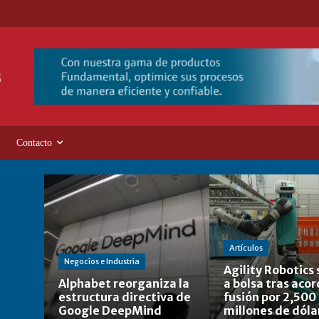
Contacto
Artículos
Negocios e Industria
Agility Robotics 
Alphabet reorganiza la
a bolsa tras aco
estructura directiva de
fusión por 2,500
Google DeepMind
millones de dóla