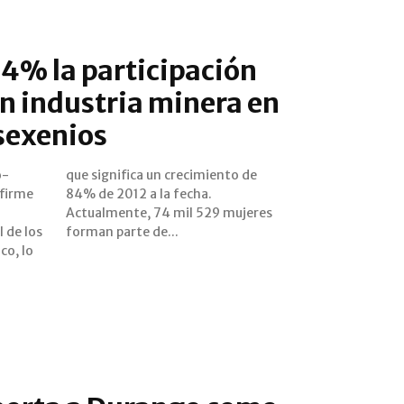
4% la participación
n industria minera en
sexenios
o-
de
 firme
cha.
 de los
forman parte de...
co, lo