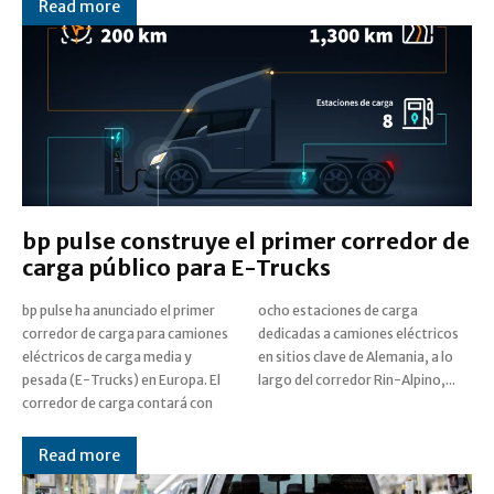
Read more
bp pulse construye el primer corredor de
carga público para E-Trucks
bp pulse ha anunciado el primer
ocho estaciones de carga
corredor de carga para camiones
dedicadas a camiones eléctricos
eléctricos de carga media y
en sitios clave de Alemania, a lo
pesada (E-Trucks) en Europa. El
largo del corredor Rin-Alpino,...
corredor de carga contará con
Read more