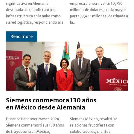
significativa en Alemania
empresa planea invertir 10,750
destinada a expandir tanto su
millones de dólares, con la mayor
infraestructura en la nube como
parte, 9,455 millones, destinada a
su red logística, respondiendo a la
la...
Read more
Siemens conmemora 130 años
en México desde Alemania
Durante Hannover Messe 2024,
Siemens México, resaltó las
Siemens conmemoró sus 130 años
relaciones fructíferas con
de trayectoria en México,
colaboradores, clientes,