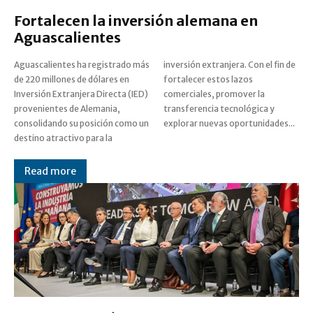
Fortalecen la inversión alemana en
Aguascalientes
Aguascalientes ha registrado más
inversión extranjera. Con el fin de
de 220 millones de dólares en
fortalecer estos lazos
Inversión Extranjera Directa (IED)
comerciales, promover la
provenientes de Alemania,
transferencia tecnológica y
consolidando su posición como un
explorar nuevas oportunidades...
destino atractivo para la
Read more