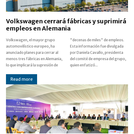
Volkswagen cerrará fábricas y suprimirá
empleos en Alemania
Volkswagen, el mayor grupo
"decenas de miles" de empleos.
automovilístico europeo, ha
Esta información fue divulgada
anunciado planes para cerrar al
por Daniela Cavallo, presidenta
menos tres fábricas en Alemania,
del comité de empresa del grupo,
lo que implicará la supresión de
quien enfatizó...
Read more