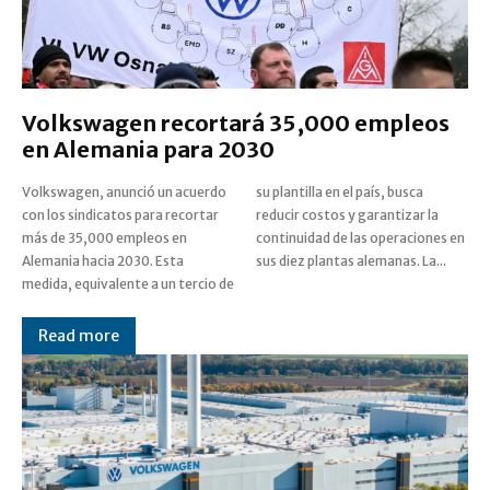
Volkswagen recortará 35,000 empleos
en Alemania para 2030
Volkswagen, anunció un acuerdo
su plantilla en el país, busca
con los sindicatos para recortar
reducir costos y garantizar la
más de 35,000 empleos en
continuidad de las operaciones en
Alemania hacia 2030. Esta
sus diez plantas alemanas. La...
medida, equivalente a un tercio de
Read more