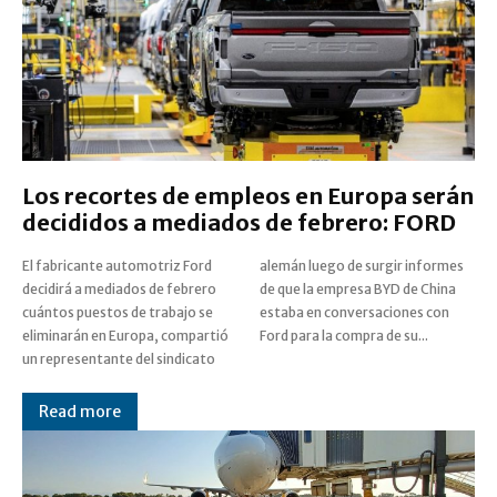
Los recortes de empleos en Europa serán
decididos a mediados de febrero: FORD
El fabricante automotriz Ford
alemán luego de surgir informes
decidirá a mediados de febrero
de que la empresa BYD de China
cuántos puestos de trabajo se
estaba en conversaciones con
eliminarán en Europa, compartió
Ford para la compra de su...
un representante del sindicato
Read more