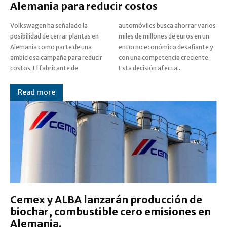
Alemania para reducir costos
Volkswagen ha señalado la
automóviles busca ahorrar varios
posibilidad de cerrar plantas en
miles de millones de euros en un
Alemania como parte de una
entorno económico desafiante y
ambiciosa campaña para reducir
con una competencia creciente.
costos. El fabricante de
Esta decisión afecta...
Read more
Cemex y ALBA lanzarán producción de
biochar, combustible cero emisiones en
Alemania.