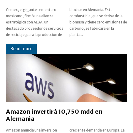
Cemex, el gigante cementero
biochar en Alemania. Este
mexicano, firmó una alianza
combustible, que se deriva de la
estratégica con ALBA, un
biomasa y tiene cero emisiones de
destacado proveedor de servicios
carbono, se fabricará en la
de reciclaje, para la producción de
planta...
Read more
Amazon invertirá 10,750 mdd en
Alemania
Amazon anuncia una inversión
creciente demanda en Europa. La