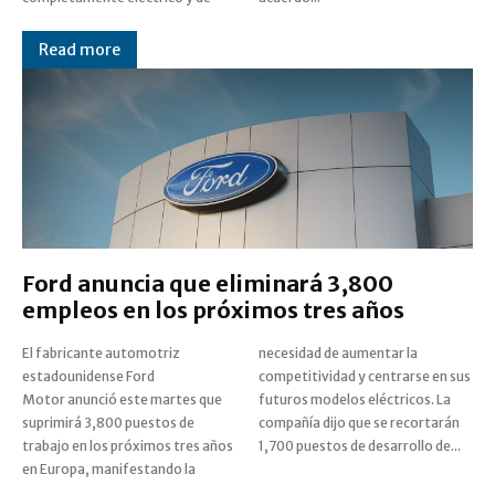
Read more
Ford anuncia que eliminará 3,800
empleos en los próximos tres años
El fabricante automotriz
necesidad de aumentar la
estadounidense Ford
competitividad y centrarse en sus
Motor anunció este martes que
futuros modelos eléctricos. La
suprimirá 3,800 puestos de
compañía dijo que se recortarán
trabajo en los próximos tres años
1,700 puestos de desarrollo de...
en Europa, manifestando la