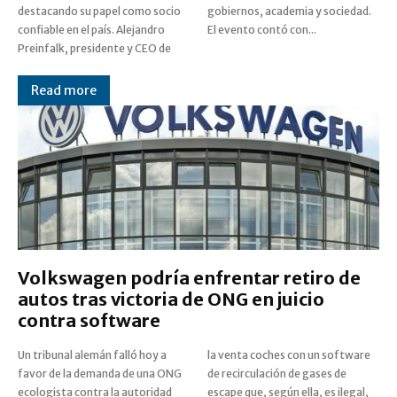
destacando su papel como socio
gobiernos, academia y sociedad.
confiable en el país. Alejandro
El evento contó con...
Preinfalk, presidente y CEO de
Read more
Volkswagen podría enfrentar retiro de
autos tras victoria de ONG en juicio
contra software
Un tribunal alemán falló hoy a
la venta coches con un software
favor de la demanda de una ONG
de recirculación de gases de
ecologista contra la autoridad
escape que, según ella, es ilegal,