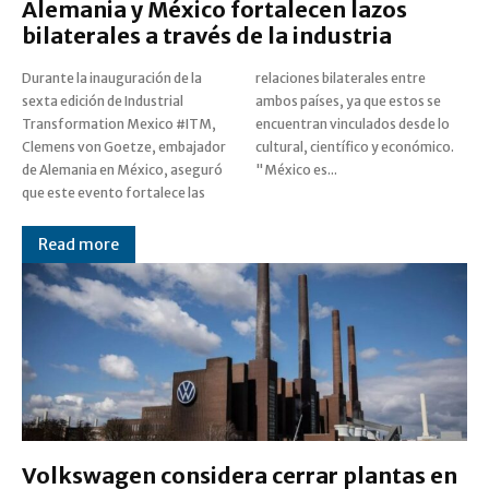
Alemania y México fortalecen lazos
bilaterales a través de la industria
Durante la inauguración de la
relaciones bilaterales entre
sexta edición de Industrial
ambos países, ya que estos se
Transformation Mexico #ITM,
encuentran vinculados desde lo
Clemens von Goetze, embajador
cultural, científico y económico.
de Alemania en México, aseguró
"México es...
que este evento fortalece las
Read more
Volkswagen considera cerrar plantas en