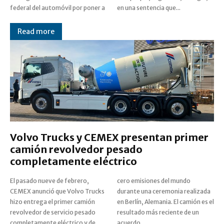
federal del automóvil por poner a
en una sentencia que...
Read more
Volvo Trucks y CEMEX presentan primer
camión revolvedor pesado
completamente eléctrico
El pasado nueve de febrero,
cero emisiones del mundo
CEMEX anunció que Volvo Trucks
durante una ceremonia realizada
hizo entrega el primer camión
en Berlín, Alemania. El camión es el
revolvedor de servicio pesado
resultado más reciente de un
completamente eléctrico y de
acuerdo...