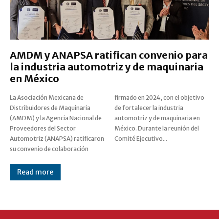
AMDM y ANAPSA ratifican convenio para
la industria automotriz y de maquinaria
en México
La Asociación Mexicana de
firmado en 2024, con el objetivo
Distribuidores de Maquinaria
de fortalecer la industria
(AMDM) y la Agencia Nacional de
automotriz y de maquinaria en
Proveedores del Sector
México. Durante la reunión del
Automotriz (ANAPSA) ratificaron
Comité Ejecutivo...
su convenio de colaboración
Read more