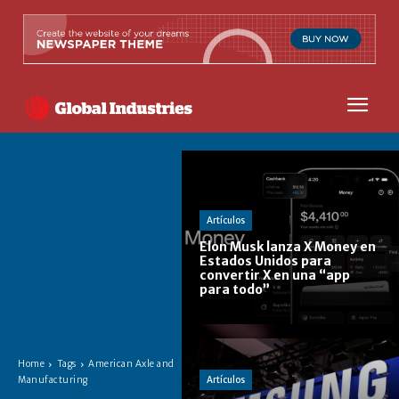
Artículos
Elon Musk lanza X Money en
Estados Unidos para
convertir X en una “app
para todo”
Home
Tags
American Axle and
Artículos
Manufacturing