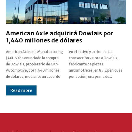
American Axle adquirirá Dowlais por
1,440 millones de dólares
American Axle and Manufacturing
en efectivo y acciones. La
(AXL.N) ha anunciado la compra
transacción valora a Dowlais,
de Dowlais, propietario de GKN
fabricante de piezas
Automotive, por 1,440 millones
automotrices, en 85,2 peniques
de dólares, mediante un acuerdo
por acción, una prima de...
Read more