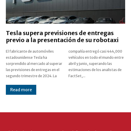
Tesla supera previsiones de entregas
previo a la presentación de su robotaxi
El fabricante de automóviles
compañía entregó casi 444,000
estadounidense Tesla ha
vehículos en todo el mundo entre
sorprendido al mercado al superar
abril y junio, superando las
las previsiones de entregas en el
estimaciones de los analistas de
segundo trimestre de 2024. La
FactSet,...
Read more