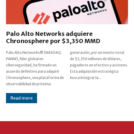
Palo Alto Networks adquiere
Chronosphere por $3,350 MMD
Palo Alto Networks® (NASDAQ:
generación, por un monto total
PANW), líder global en
de $3,350 millones de dólares,
ciberseguridad, ha firmado un
pagaderos en efectivo y acciones.
acuerdo definitivo para adquirir
Esta adquisición estratégica
Chronosphere, una plataforma de
busca integrar la...
observabilidad de próxima
Read more