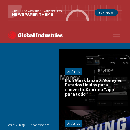
Artículos
Elon Musk lanza X Money en
Estados Unidos para
convertir X en una “app
para todo”
Artículos
Home
Tags
Chronosphere