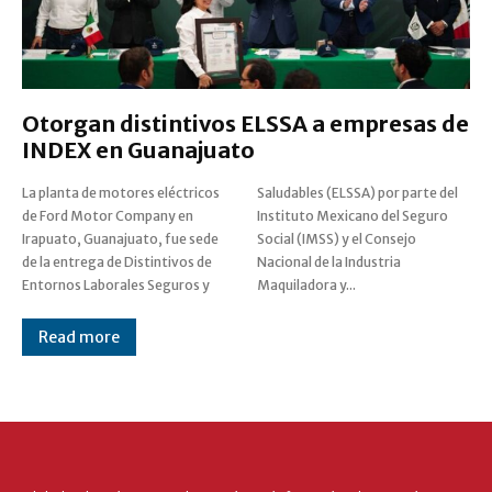
Otorgan distintivos ELSSA a empresas de
INDEX en Guanajuato
La planta de motores eléctricos
Saludables (ELSSA) por parte del
de Ford Motor Company en
Instituto Mexicano del Seguro
Irapuato, Guanajuato, fue sede
Social (IMSS) y el Consejo
de la entrega de Distintivos de
Nacional de la Industria
Entornos Laborales Seguros y
Maquiladora y...
Read more