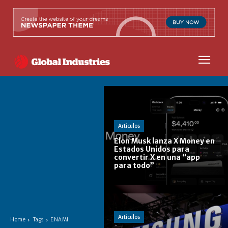
Artículos
Elon Musk lanza X Money en
Estados Unidos para
convertir X en una “app
para todo”
Artículos
Home
Tags
ENAMI