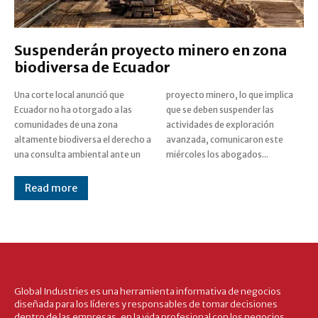
Suspenderán proyecto minero en zona
biodiversa de Ecuador
Una corte local anunció que
proyecto minero, lo que implica
Ecuador no ha otorgado a las
que se deben suspender las
comunidades de una zona
actividades de exploración
altamente biodiversa el derecho a
avanzada, comunicaron este
una consulta ambiental ante un
miércoles los abogados...
Read more
Global Industries es una herramienta informativa de negocios
diseñada para los líderes y responsables de tomar decisiones
dentro de las empresas, en la vida profesional con los negocios