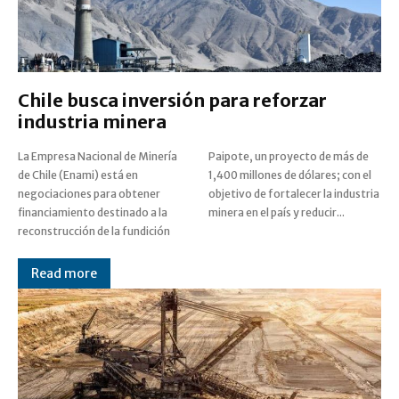
Chile busca inversión para reforzar
industria minera
La Empresa Nacional de Minería
Paipote, un proyecto de más de
de Chile (Enami) está en
1,400 millones de dólares; con el
negociaciones para obtener
objetivo de fortalecer la industria
financiamiento destinado a la
minera en el país y reducir...
reconstrucción de la fundición
Read more