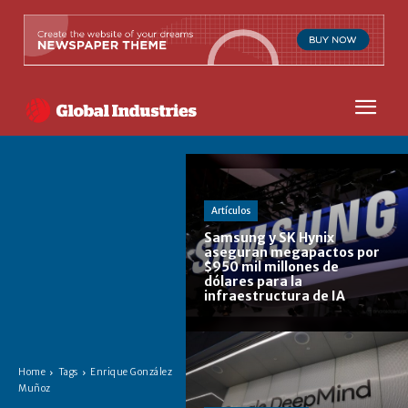
Artículos
Samsung y SK Hynix
aseguran megapactos por
$950 mil millones de
dólares para la
infraestructura de IA
Home
Tags
Enrique González
Muñoz