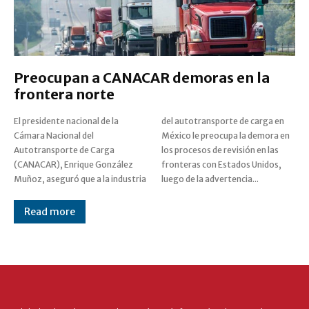
Preocupan a CANACAR demoras en la
frontera norte
El presidente nacional de la
del autotransporte de carga en
Cámara Nacional del
México le preocupa la demora en
Autotransporte de Carga
los procesos de revisión en las
(CANACAR), Enrique González
fronteras con Estados Unidos,
Muñoz, aseguró que a la industria
luego de la advertencia...
Read more