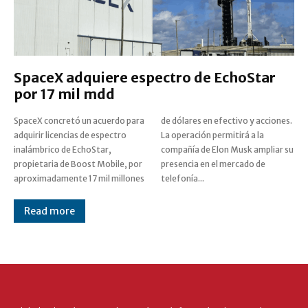
SpaceX adquiere espectro de EchoStar
por 17 mil mdd
SpaceX concretó un acuerdo para
de dólares en efectivo y acciones.
adquirir licencias de espectro
La operación permitirá a la
inalámbrico de EchoStar,
compañía de Elon Musk ampliar su
propietaria de Boost Mobile, por
presencia en el mercado de
aproximadamente 17 mil millones
telefonía...
Read more