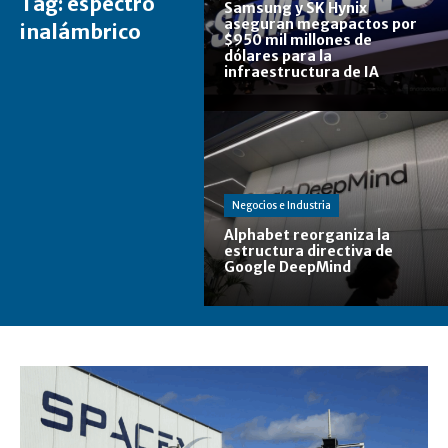
Tag:
espectro
Samsung y SK Hynix
aseguran megapactos por
inalámbrico
$950 mil millones de
dólares para la
infraestructura de IA
Negocios e Industria
Alphabet reorganiza la
estructura directiva de
Google DeepMind