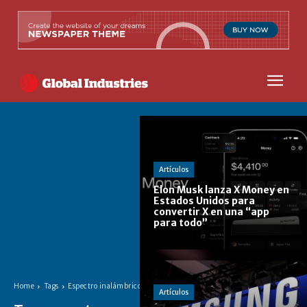
Artículos
Elon Musk lanza X Money en
Estados Unidos para
convertir X en una “app
para todo”
Home
Tags
Espectro inalámbrico
Artículos