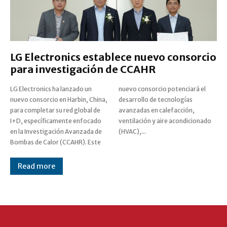
LG Electronics establece nuevo consorcio
para investigación de CCAHR
LG Electronics ha lanzado un
nuevo consorcio potenciará el
nuevo consorcio en Harbin, China,
desarrollo de tecnologías
para completar su red global de
avanzadas en calefacción,
I+D, específicamente enfocado
ventilación y aire acondicionado
en la Investigación Avanzada de
(HVAC),...
Bombas de Calor (CCAHR). Este
Read more