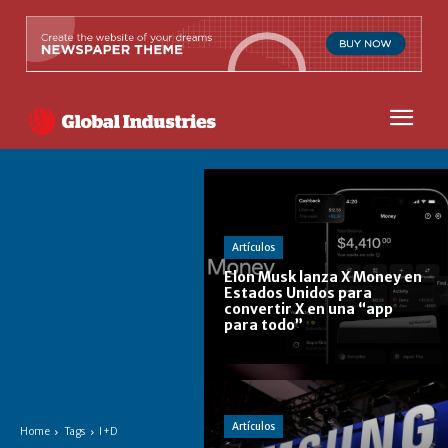
Artículos
Elon Musk lanza X Money en
Estados Unidos para
convertir X en una “app
para todo”
Artículos
Home
Tags
I+D