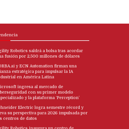
endencia
ility Robotics saldrá a bolsa tras acordar
na fusión por 2,500 millones de dólares
ORBA.ai y ECN Automation firman una
ianza estratégica para impulsar la IA
ndustrial en América Latina
icrosoft ingresa al mercado de
iberseguridad con su primer modelo
pecializado y la plataforma ‘Perception’
chneider Electric logra semestre récord y
leva su perspectiva para 2026 impulsada por
os centros de datos
gility Robotics inaugura un centro de