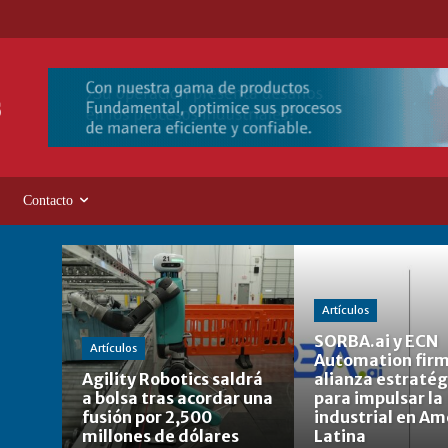
Contacto
Artículos
SORBA.ai y ECN
Artículos
Automation fir
Agility Robotics saldrá
alianza estratég
a bolsa tras acordar una
para impulsar la 
fusión por 2,500
industrial en Am
millones de dólares
Latina