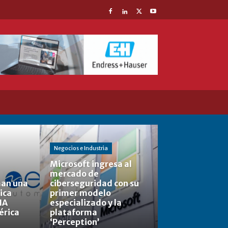
Negocios e Industria
Microsoft ingresa al
mercado de
man una
ciberseguridad con su
ica
primer modelo
IA
especializado y la
érica
plataforma
‘Perception’