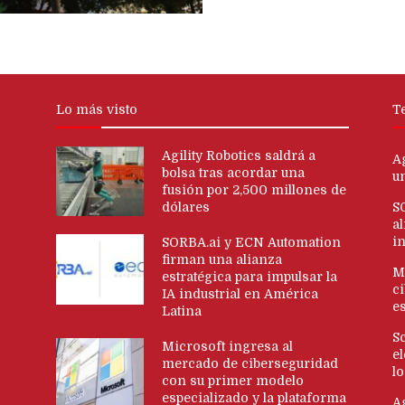
Lo más visto
T
Agility Robotics saldrá a
Ag
bolsa tras acordar una
u
fusión por 2,500 millones de
dólares
S
al
i
SORBA.ai y ECN Automation
firman una alianza
M
estratégica para impulsar la
c
IA industrial en América
es
Latina
S
Microsoft ingresa al
e
mercado de ciberseguridad
l
con su primer modelo
especializado y la plataforma
A