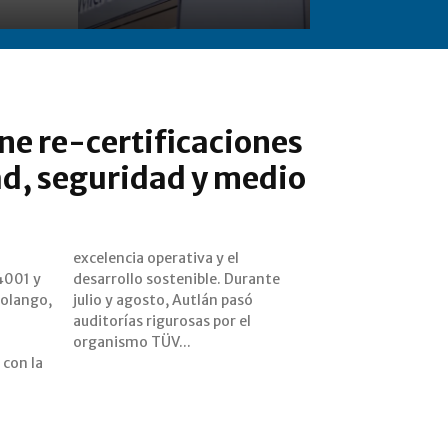
ne re-certificaciones
ad, seguridad y medio
14001 y
urante
Molango,
n pasó
organismo TÜV...
con la