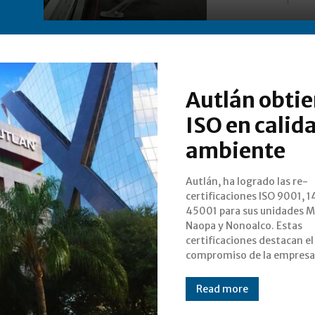
Autlán obtie
ISO en calid
ambiente
Autlán, ha logrado las re-
excelencia operativa y el
certificaciones ISO 9001, 
desarrollo sostenible. D
45001 para sus unidades 
julio y agosto, Autlá
Naopa y Nonoalco. Estas
auditorías rigurosas por el
certificaciones destacan el
compromiso de la empresa 
Read more