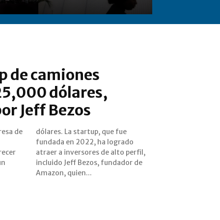
up de camiones
 25,000 dólares,
or Jeff Bezos
resa de
ue fue
recer
erfil,
un
de
Amazon, quien...