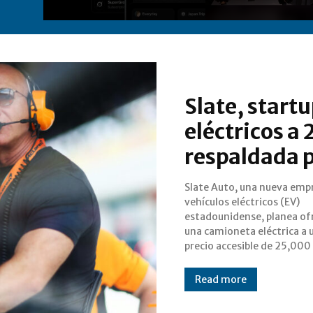
Slate, start
eléctricos a
respaldada p
Slate Auto, una nueva emp
dólares. La startup, q
vehículos eléctricos (EV)
fundada en 2022, ha logrado
estadounidense, planea of
atraer a inversores de alto p
una camioneta eléctrica a 
incluido Jeff Bezos, fundador 
precio accesible de 25,000
Read more