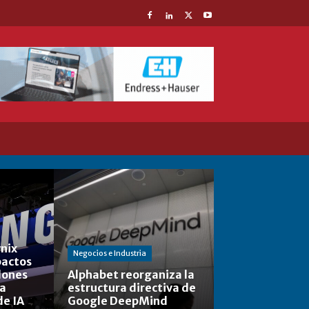
nix
Negocios e Industria
actos
lones
Alphabet reorganiza la
la
estructura directiva de
de IA
Google DeepMind