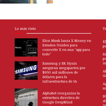
Lo más visto
T
Elon Musk lanza X Money en
E
Estados Unidos para
p
convertir X en una “app para
todo”
S
p
in
Samsung y SK Hynix
aseguran megapactos por
Al
$950 mil millones de
G
dólares para la
infraestructura de IA
Ag
u
Alphabet reorganiza la
S
estructura directiva de
al
Google DeepMind
i