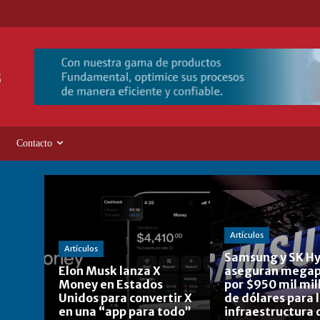
Contacto
Artículos
Artículos
Samsung y SK Hy
Elon Musk lanza X
aseguran megap
Money en Estados
por $950 mil mil
Unidos para convertir X
de dólares para 
en una “app para todo”
infraestructura 