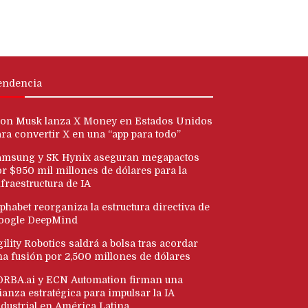
endencia
lon Musk lanza X Money en Estados Unidos
ara convertir X en una “app para todo”
amsung y SK Hynix aseguran megapactos
or $950 mil millones de dólares para la
fraestructura de IA
phabet reorganiza la estructura directiva de
oogle DeepMind
ility Robotics saldrá a bolsa tras acordar
na fusión por 2,500 millones de dólares
ORBA.ai y ECN Automation firman una
ianza estratégica para impulsar la IA
ndustrial en América Latina