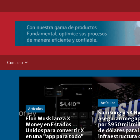
Contacto
Artículos
Artículos
Samsung y SK Hy
Elon Musk lanza X
aseguran megap
Money en Estados
por $950 mil mil
Unidos para convertir X
de dólares para 
en una “app para todo”
infraestructura 