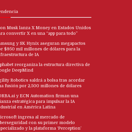
endencia
lon Musk lanza X Money en Estados Unidos
ara convertir X en una “app para todo”
amsung y SK Hynix aseguran megapactos
or $950 mil millones de dólares para la
fraestructura de IA
phabet reorganiza la estructura directiva de
oogle DeepMind
ility Robotics saldrá a bolsa tras acordar
na fusión por 2,500 millones de dólares
ORBA.ai y ECN Automation firman una
ianza estratégica para impulsar la IA
ndustrial en América Latina
icrosoft ingresa al mercado de
iberseguridad con su primer modelo
pecializado y la plataforma ‘Perception’