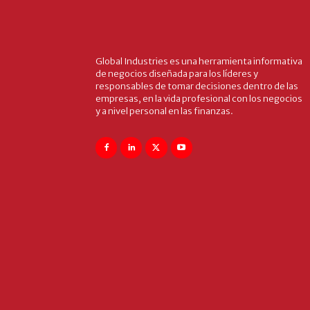
Global Industries es una herramienta informativa
de negocios diseñada para los líderes y
responsables de tomar decisiones dentro de las
empresas, en la vida profesional con los negocios
y a nivel personal en las finanzas.