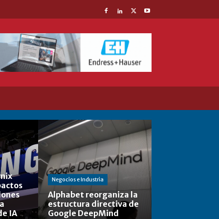
nix
Negocios e Industria
actos
lones
Alphabet reorganiza la
la
estructura directiva de
de IA
Google DeepMind