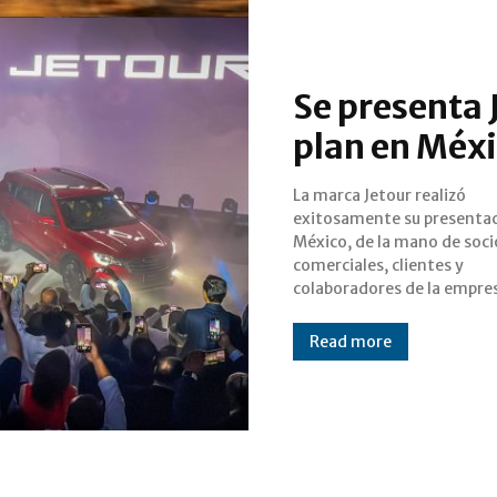
Se presenta 
plan en Méx
La marca Jetour realizó
a partir de hoy dan inicio a un
exitosamente su presentac
ambicioso plan de crecim
México, de la mano de soci
pues durante el primer año 
comerciales, clientes y
operación pretenden vender
colaboradores de la empre
Read more