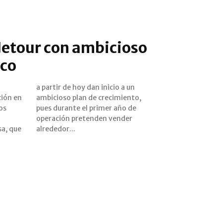
Jetour con ambicioso
ico
ión en
iento,
os
de
sa, que
alrededor...