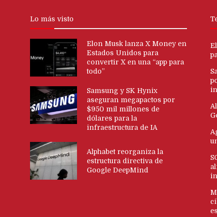
Lo más visto
T
Elon Musk lanza X Money en
E
Estados Unidos para
p
convertir X en una “app para
todo”
S
p
in
Samsung y SK Hynix
aseguran megapactos por
Al
$950 mil millones de
G
dólares para la
infraestructura de IA
Ag
u
Alphabet reorganiza la
S
estructura directiva de
al
Google DeepMind
i
M
c
es