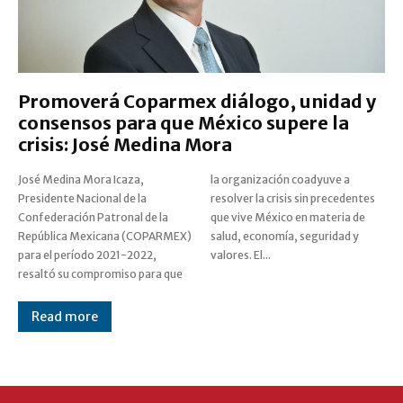
Promoverá Coparmex diálogo, unidad y
consensos para que México supere la
crisis: José Medina Mora
José Medina Mora Icaza,
la organización coadyuve a
Presidente Nacional de la
resolver la crisis sin precedentes
Confederación Patronal de la
que vive México en materia de
República Mexicana (COPARMEX)
salud, economía, seguridad y
para el período 2021-2022,
valores. El...
resaltó su compromiso para que
Read more