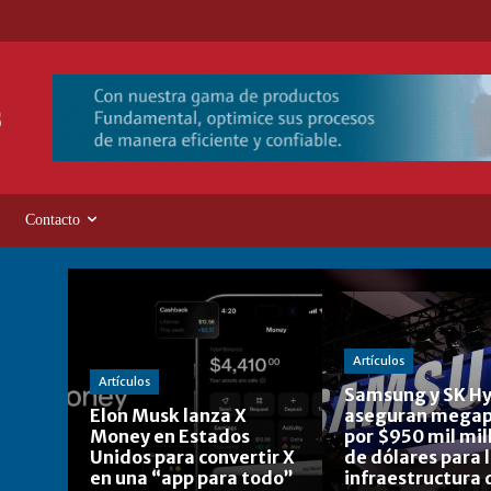
Contacto
Artículos
Artículos
Samsung y SK Hy
Elon Musk lanza X
aseguran megap
Money en Estados
por $950 mil mil
Unidos para convertir X
de dólares para 
en una “app para todo”
infraestructura 