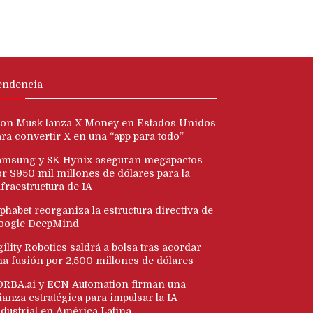
endencia
lon Musk lanza X Money en Estados Unidos
ara convertir X en una “app para todo”
amsung y SK Hynix aseguran megapactos
or $950 mil millones de dólares para la
fraestructura de IA
phabet reorganiza la estructura directiva de
oogle DeepMind
ility Robotics saldrá a bolsa tras acordar
na fusión por 2,500 millones de dólares
ORBA.ai y ECN Automation firman una
ianza estratégica para impulsar la IA
ndustrial en América Latina