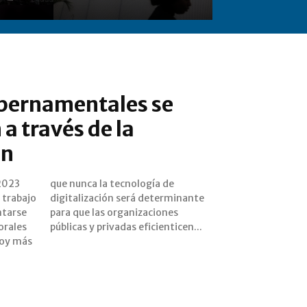
bernamentales se
a través de la
ón
2023
a de
 trabajo
rminante
ntarse
iones
orales
públicas y privadas eficienticen...
hoy más