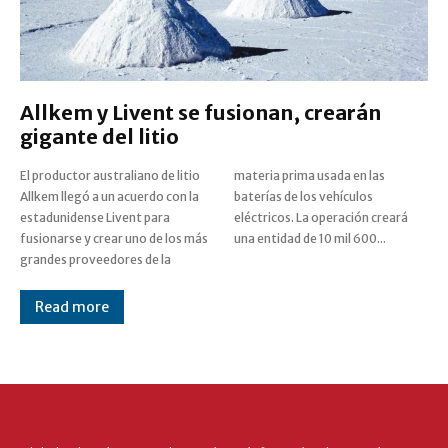
Allkem y Livent se fusionan, crearán
gigante del litio
El productor australiano de litio
materia prima usada en las
Allkem llegó a un acuerdo con la
baterías de los vehículos
estadunidense Livent para
eléctricos. La operación creará
fusionarse y crear uno de los más
una entidad de 10 mil 600...
grandes proveedores de la
Read more