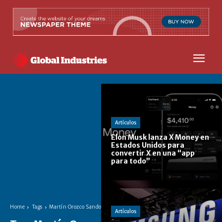
Artículos
Elon Musk lanza X Money en
Estados Unidos para
convertir X en una “app
para todo”
Home
Tags
Martín Orozco Sandoval
Artículos