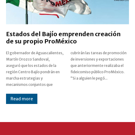
Estados del Bajío emprenden creación
de su propio ProMéxico
El gobernador de Aguascalientes,
cubrirán las tareas de promoción
Martín Orozco Sandoval,
de inversiones y exportaciones
aseguró que los estados de la
que anteriormente realizaba el
región Centro Bajío pondrán en
fideicomiso público ProMéxico.
marcha estrategias y
“Si a alguien le pegó...
mecanismos conjuntos que
Read more