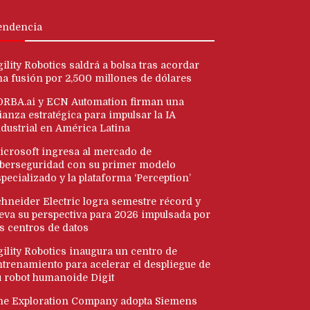
endencia
ility Robotics saldrá a bolsa tras acordar
na fusión por 2,500 millones de dólares
ORBA.ai y ECN Automation firman una
ianza estratégica para impulsar la IA
ndustrial en América Latina
icrosoft ingresa al mercado de
iberseguridad con su primer modelo
pecializado y la plataforma ‘Perception’
chneider Electric logra semestre récord y
leva su perspectiva para 2026 impulsada por
os centros de datos
gility Robotics inaugura un centro de
ntrenamiento para acelerar el despliegue de
u robot humanoide Digit
he Exploration Company adopta Siemens