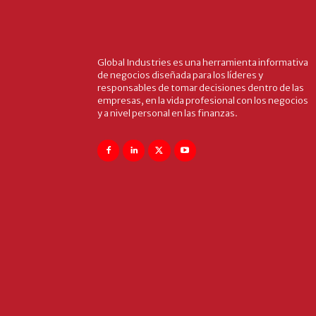
Global Industries es una herramienta informativa
de negocios diseñada para los líderes y
responsables de tomar decisiones dentro de las
empresas, en la vida profesional con los negocios
y a nivel personal en las finanzas.