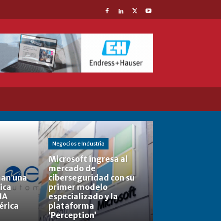
Negocios e Industria
Microsoft ingresa al
mercado de
man una
ciberseguridad con su
ica
primer modelo
IA
especializado y la
érica
plataforma
‘Perception’