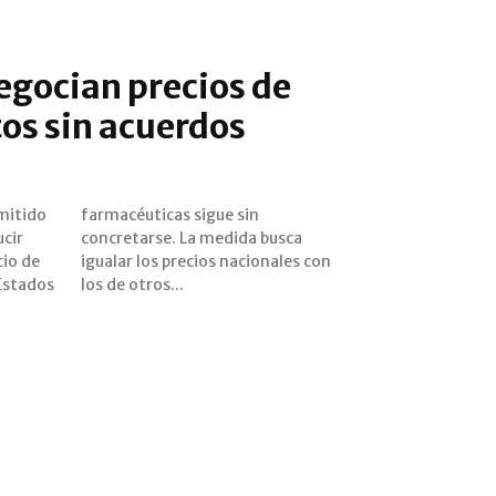
negocian precios de
s sin acuerdos
mitido
e sin
ucir
sca
cio de
es con
Estados
los de otros...