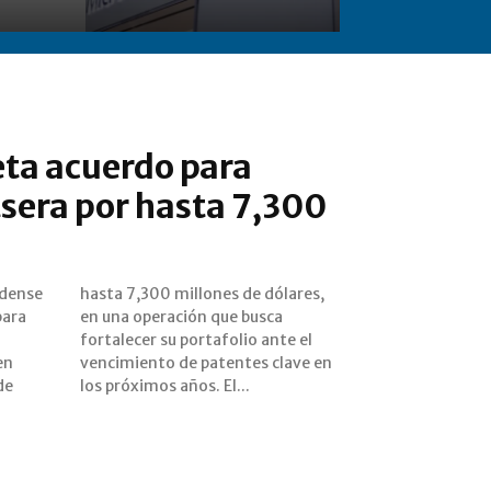
eta acuerdo para
sera por hasta 7,300
idense
lares,
para
sca
en
en
de
los próximos años. El...