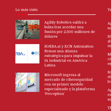
Lo más visto
T
Agility Robotics saldrá a
Ag
bolsa tras acordar una
u
fusión por 2,500 millones de
dólares
S
al
i
SORBA.ai y ECN Automation
firman una alianza
M
estratégica para impulsar la
c
IA industrial en América
es
Latina
S
Microsoft ingresa al
e
mercado de ciberseguridad
l
con su primer modelo
especializado y la plataforma
A
‘Perception’
e
s
T