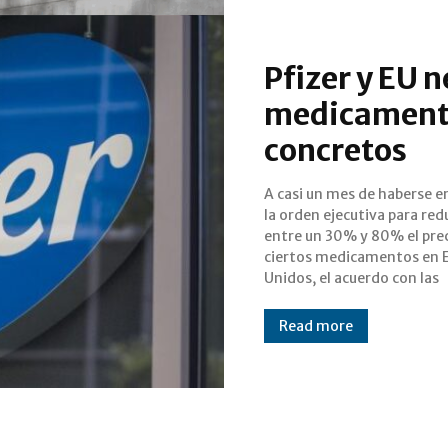
Pfizer y EU 
medicamento
concretos
A casi un mes de haberse e
farmacéuticas sigu
la orden ejecutiva para red
concretarse. La medida bu
entre un 30% y 80% el pre
igualar los precios nacional
ciertos medicamentos en 
Unidos, el acuerdo con las
Read more