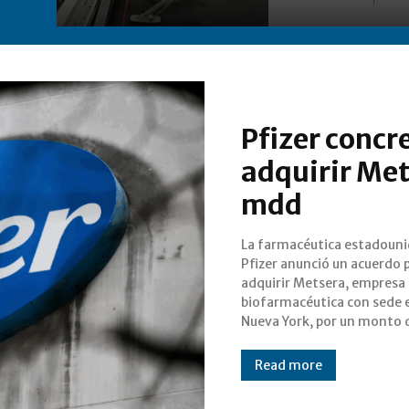
Pfizer concr
adquirir Met
mdd
La farmacéutica estadoun
hasta 7,300 millones de dó
Pfizer anunció un acuerdo 
en una operación que bu
adquirir Metsera, empresa
fortalecer su portafolio ante el
biofarmacéutica con sede 
vencimiento de patentes clave 
Nueva York, por un monto 
Read more