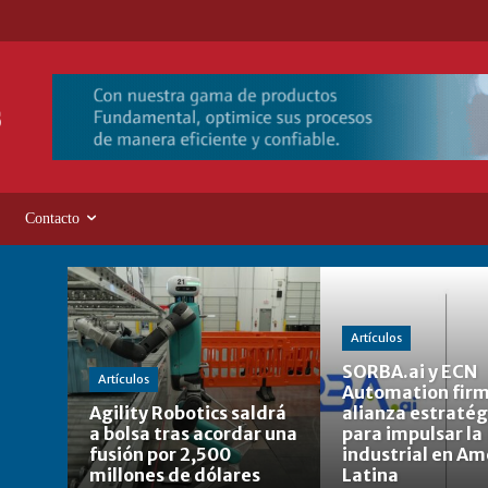
Contacto
Artículos
SORBA.ai y ECN
Artículos
Automation fir
Agility Robotics saldrá
alianza estratég
a bolsa tras acordar una
para impulsar la 
fusión por 2,500
industrial en Am
millones de dólares
Latina