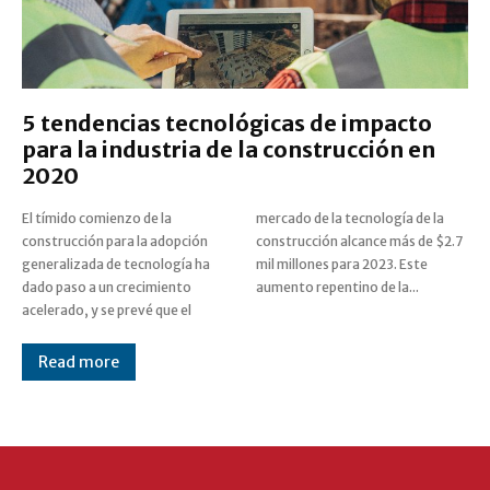
5 tendencias tecnológicas de impacto
para la industria de la construcción en
2020
El tímido comienzo de la
mercado de la tecnología de la
construcción para la adopción
construcción alcance más de $2.7
generalizada de tecnología ha
mil millones para 2023. Este
dado paso a un crecimiento
aumento repentino de la...
acelerado, y se prevé que el
Read more