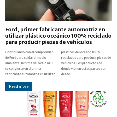
Ford, primer fabricante automotriz en
utilizar plástico oceánico 100% reciclado
para producir piezas de vehículos
Continuando con el compromiso
plásticos del océano 100%
de Ford para cuidar el medio
reciclados para producir piezas de
ambiente, la firma del óvalo azul
vehículos. Los productos de
se convierte en el primer
donde vienen estas partes van
fabricante automotriz en utilizar
desde...
Read more