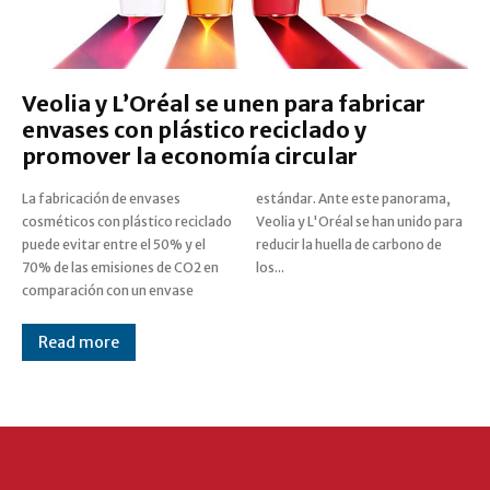
Veolia y L’Oréal se unen para fabricar
envases con plástico reciclado y
promover la economía circular
La fabricación de envases
estándar. Ante este panorama,
cosméticos con plástico reciclado
Veolia y L'Oréal se han unido para
puede evitar entre el 50% y el
reducir la huella de carbono de
70% de las emisiones de CO2 en
los...
comparación con un envase
Read more