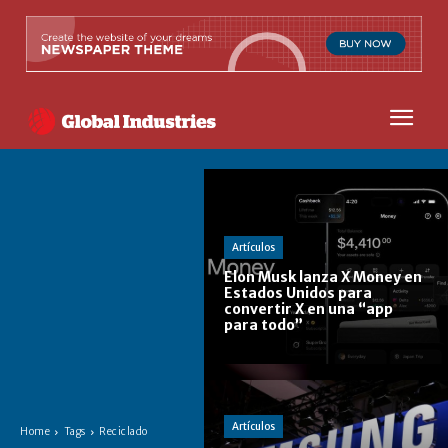
Artículos
Elon Musk lanza X Money en
Estados Unidos para
convertir X en una “app
para todo”
Artículos
Home
Tags
Reciclado