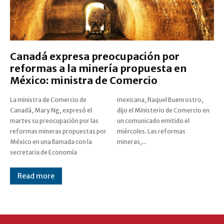
Canadá expresa preocupación por
reformas a la minería propuesta en
México: ministra de Comercio
La ministra de Comercio de
mexicana, Raquel Buenrostro,
Canadá, Mary Ng, expresó el
dijo el Ministerio de Comercio en
martes su preocupación por las
un comunicado emitido el
reformas mineras propuestas por
miércoles. Las reformas
México en una llamada con la
mineras,...
secretaria de Economía
Read more