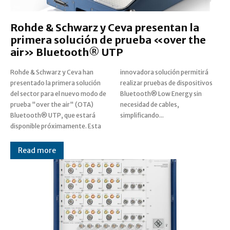
Rohde & Schwarz y Ceva presentan la
primera solución de prueba «over the
air» Bluetooth® UTP
Rohde & Schwarz y Ceva han
innovadora solución permitirá
presentado la primera solución
realizar pruebas de dispositivos
del sector para el nuevo modo de
Bluetooth® Low Energy sin
prueba "over the air" (OTA)
necesidad de cables,
Bluetooth® UTP, que estará
simplificando...
disponible próximamente. Esta
Read more