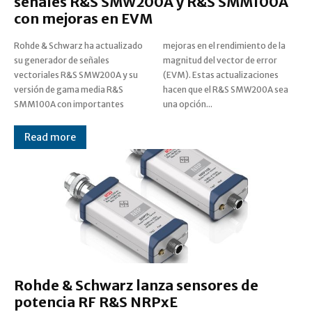
señales R&S SMW200A y R&S SMM100A
con mejoras en EVM
Rohde & Schwarz ha actualizado
mejoras en el rendimiento de la
su generador de señales
magnitud del vector de error
vectoriales R&S SMW200A y su
(EVM). Estas actualizaciones
versión de gama media R&S
hacen que el R&S SMW200A sea
SMM100A con importantes
una opción...
Read more
Rohde & Schwarz lanza sensores de
potencia RF R&S NRPxE