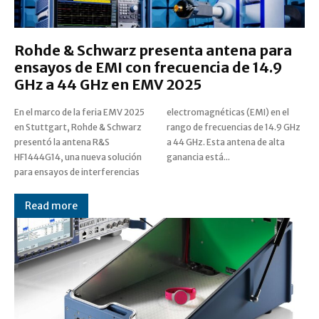
Rohde & Schwarz presenta antena para
ensayos de EMI con frecuencia de 14.9
GHz a 44 GHz en EMV 2025
En el marco de la feria EMV 2025
electromagnéticas (EMI) en el
en Stuttgart, Rohde & Schwarz
rango de frecuencias de 14.9 GHz
presentó la antena R&S
a 44 GHz. Esta antena de alta
HF1444G14, una nueva solución
ganancia está...
para ensayos de interferencias
Read more