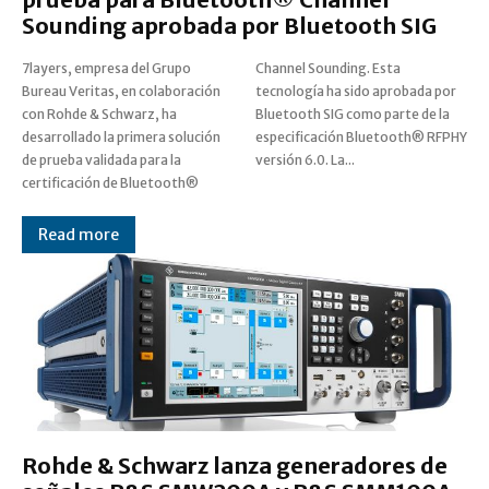
Sounding aprobada por Bluetooth SIG
7layers, empresa del Grupo
Channel Sounding. Esta
Bureau Veritas, en colaboración
tecnología ha sido aprobada por
con Rohde & Schwarz, ha
Bluetooth SIG como parte de la
desarrollado la primera solución
especificación Bluetooth® RFPHY
de prueba validada para la
versión 6.0. La...
certificación de Bluetooth®
Read more
Rohde & Schwarz lanza generadores de