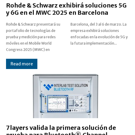
Rohde & Schwarz exhibirá soluciones 5G
y 6G en el MWC 2025 en Barcelona
Rohde & Schwarz presentará su
Barcelona, del 3 al 6 de marzo. La
portafolio de tecnologías de
empresa exhibirá soluciones
prueba y medición para redes
enfocadas en la evolución de 5G y
móviles en el Mobile World
la futura implementación...
Congress 2025 (MWC) en
Read more
7layers valida la primera solución de
prueba para Bluetooth® Channel