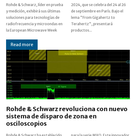
Rohde & Schwarz, líder en prueba
2024, que se celebra del 24 al 26
y medición, exhibirá sus últimas
de septiembre en París. Bajo el
soluciones para tecnologías de
lema "From Gigahertz to
radiofrecuencia y microondas en
Terahertz", presentará
la European Microwave Week
productos...
Read more
Rohde & Schwarz revoluciona con nuevo
sistema de disparo de zona en
osciloscopios
Rohde & Schwarz ha establecido
para la serie MXO. Este innovador