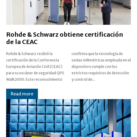
Rohde & Schwarz obtiene certificación
de la CEAC
Rohde & Schwarz recibió la
confirma que la tecnología de
certificación de la Conferencia
ondas milimétricas empleada en el
Europea de Aviación Civil (CEAC)
dispositivo cumple con los
para su escáner de seguridad QPS
estrictos requisitos de detección
Walk2000. Este reconocimiento
y control de...
Read more