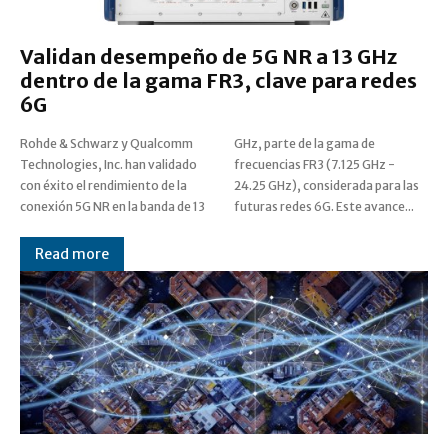
Validan desempeño de 5G NR a 13 GHz
dentro de la gama FR3, clave para redes
6G
Rohde & Schwarz y Qualcomm
GHz, parte de la gama de
Technologies, Inc. han validado
frecuencias FR3 (7.125 GHz -
con éxito el rendimiento de la
24.25 GHz), considerada para las
conexión 5G NR en la banda de 13
futuras redes 6G. Este avance...
Read more