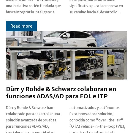
una iniciativa recién fundada que
significativo para la empresa en
busca integrar la inteligencia
su camino hacia el desarrollo...
Read more
Dürr y Rohde & Schwarz colaboran en
funciones ADAS/AD para EOL e ITP
Dürr y Rohde & Schwarz han
automatizados y autónomos.
colaborado para desarrollar una
Esta innovadora solución,
solución avanzada de pruebas
conocida como "over-the-air"
para funciones ADAS/AD,
(OTA) vehicle-in-the-loop (VIL),
cruciales para la seguridad y
garantiza la conformidad y