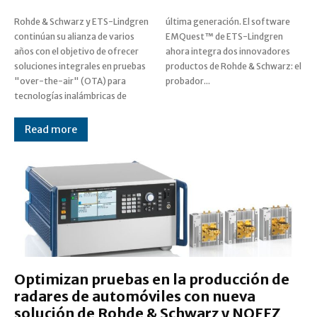
Rohde & Schwarz y ETS-Lindgren
última generación. El software
continúan su alianza de varios
EMQuest™ de ETS-Lindgren
años con el objetivo de ofrecer
ahora integra dos innovadores
soluciones integrales en pruebas
productos de Rohde & Schwarz: el
"over-the-air" (OTA) para
probador...
tecnologías inalámbricas de
Read more
Optimizan pruebas en la producción de
radares de automóviles con nueva
solución de Rohde & Schwarz y NOFFZ