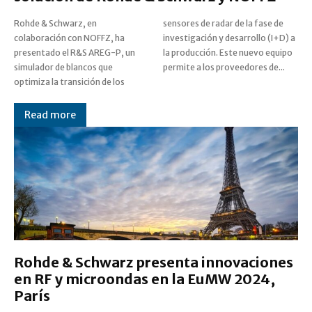
Rohde & Schwarz, en
sensores de radar de la fase de
colaboración con NOFFZ, ha
investigación y desarrollo (I+D) a
presentado el R&S AREG-P, un
la producción. Este nuevo equipo
simulador de blancos que
permite a los proveedores de...
optimiza la transición de los
Read more
Rohde & Schwarz presenta innovaciones
en RF y microondas en la EuMW 2024,
París