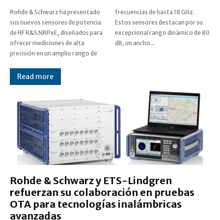
Rohde & Schwarz ha presentado
frecuencias de hasta 18 GHz.
sus nuevos sensores de potencia
Estos sensores destacan por su
de RF R&S NRPxE, diseñados para
excepcional rango dinámico de 80
ofrecer mediciones de alta
dB, un ancho...
precisión en un amplio rango de
Read more
Rohde & Schwarz y ETS-Lindgren
refuerzan su colaboración en pruebas
OTA para tecnologías inalámbricas
avanzadas