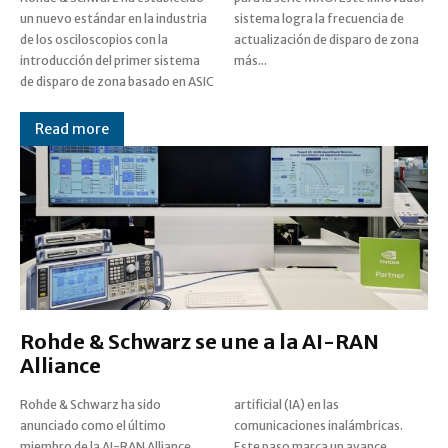
un nuevo estándar en la industria
sistema logra la frecuencia de
de los osciloscopios con la
actualización de disparo de zona
introducción del primer sistema
más...
de disparo de zona basado en ASIC
Read more
Rohde & Schwarz se une a la AI-RAN
Alliance
Rohde & Schwarz ha sido
artificial (IA) en las
anunciado como el último
comunicaciones inalámbricas.
miembro de la AI-RAN Alliance,
Este paso marca un avance