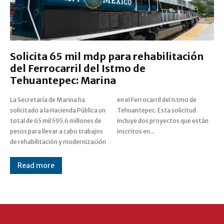
Solicita 65 mil mdp para rehabilitación
del Ferrocarril del Istmo de
Tehuantepec: Marina
La Secretaría de Marina ha
en el Ferrocarril del Istmo de
solicitado a la Hacienda Pública un
Tehuantepec. Esta solicitud
total de 65 mil 595.6 millones de
incluye dos proyectos que están
pesos para llevar a cabo trabajos
inscritos en...
de rehabilitación y modernización
Read more