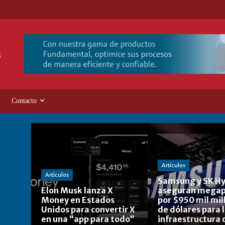
Contacto
Artículos
Artículos
Samsung y SK Hy
Elon Musk lanza X
aseguran megap
Money en Estados
por $950 mil mil
Unidos para convertir X
de dólares para 
en una “app para todo”
infraestructura 