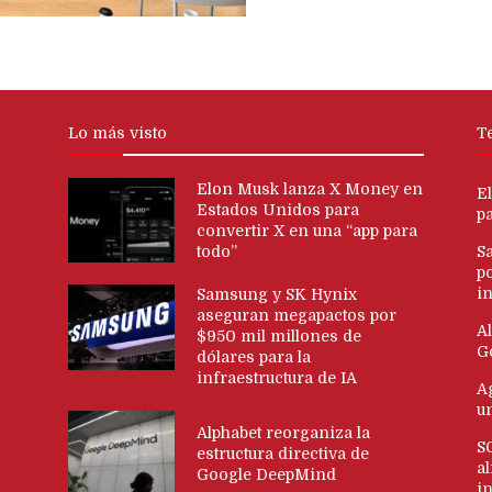
Lo más visto
T
Elon Musk lanza X Money en
E
Estados Unidos para
p
convertir X en una “app para
todo”
S
p
in
Samsung y SK Hynix
aseguran megapactos por
Al
$950 mil millones de
G
dólares para la
infraestructura de IA
Ag
u
Alphabet reorganiza la
S
estructura directiva de
al
Google DeepMind
i