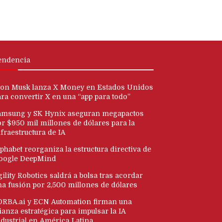
endencia
lon Musk lanza X Money en Estados Unidos
ara convertir X en una “app para todo”
amsung y SK Hynix aseguran megapactos
or $950 mil millones de dólares para la
fraestructura de IA
phabet reorganiza la estructura directiva de
oogle DeepMind
ility Robotics saldrá a bolsa tras acordar
na fusión por 2,500 millones de dólares
ORBA.ai y ECN Automation firman una
ianza estratégica para impulsar la IA
ndustrial en América Latina