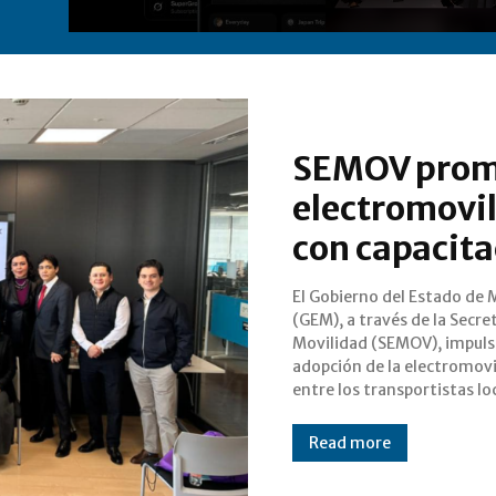
SEMOV prom
electromovi
con capacita
El Gobierno del Estado de 
con el objetivo de reduc
(GEM), a través de la Secre
emisiones contamina
Movilidad (SEMOV), impuls
mejorar la calidad del aire e
adopción de la electromovi
entre los transportistas lo
Read more