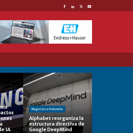
nix
Negocios e Industria
actos
lones
Alphabet reorganiza la
la
estructura directiva de
de IA
Google DeepMind