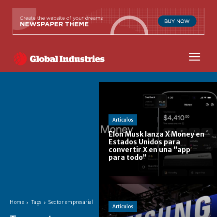
Artículos
Elon Musk lanza X Money en
Estados Unidos para
convertir X en una “app
para todo”
Home
Tags
Sector empresarial
Artículos