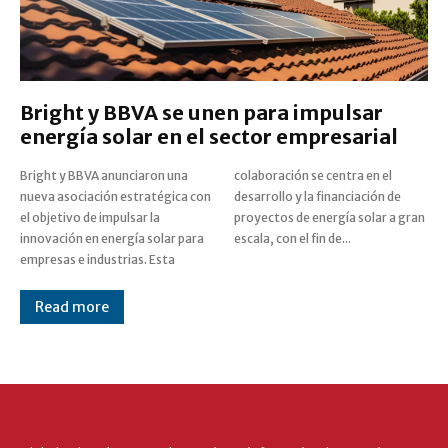
Bright y BBVA se unen para impulsar
energía solar en el sector empresarial
Bright y BBVA anunciaron una
colaboración se centra en el
nueva asociación estratégica con
desarrollo y la financiación de
el objetivo de impulsar la
proyectos de energía solar a gran
innovación en energía solar para
escala, con el fin de...
empresas e industrias. Esta
Read more