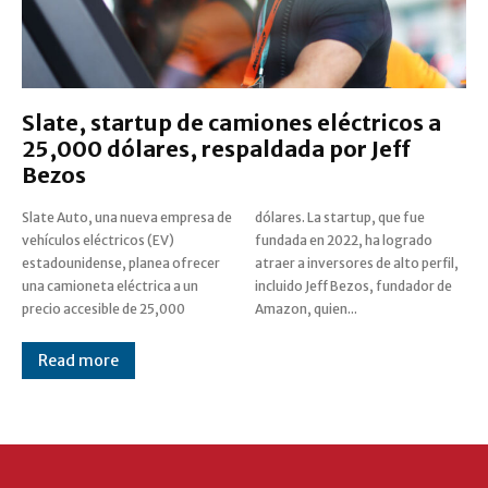
Slate, startup de camiones eléctricos a
25,000 dólares, respaldada por Jeff
Bezos
Slate Auto, una nueva empresa de
dólares. La startup, que fue
vehículos eléctricos (EV)
fundada en 2022, ha logrado
estadounidense, planea ofrecer
atraer a inversores de alto perfil,
una camioneta eléctrica a un
incluido Jeff Bezos, fundador de
precio accesible de 25,000
Amazon, quien...
Read more