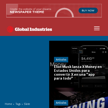
Artículos
Elon Musk lanza X Money en
Estados Unidos para
convertir X en una “app
para todo”
Artículos
Home
Tags
Slate