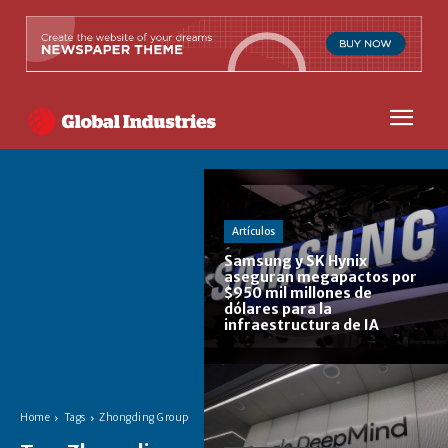
Artículos
Samsung y SK Hynix
aseguran megapactos por
$950 mil millones de
dólares para la
infraestructura de IA
Home
Tags
Zhongding Group