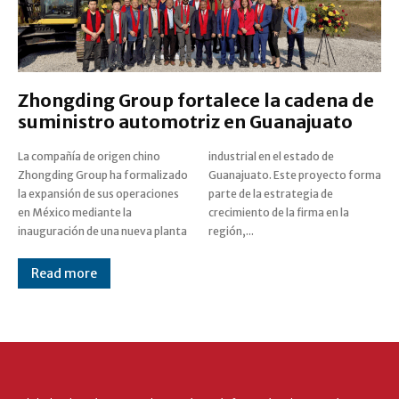
Zhongding Group fortalece la cadena de
suministro automotriz en Guanajuato
La compañía de origen chino
industrial en el estado de
Zhongding Group ha formalizado
Guanajuato. Este proyecto forma
la expansión de sus operaciones
parte de la estrategia de
en México mediante la
crecimiento de la firma en la
inauguración de una nueva planta
región,...
Read more