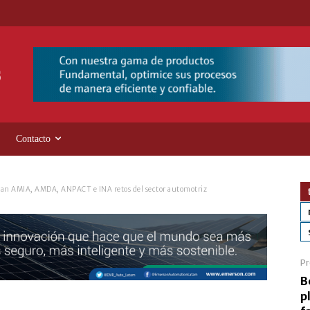
Contacto
an AMIA, AMDA, ANPACT e INA retos del sector automotriz
Pr
B
p