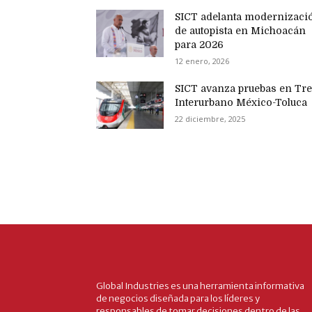
SICT adelanta modernizaci
de autopista en Michoacán
para 2026
12 enero, 2026
SICT avanza pruebas en Tr
Interurbano México-Toluca
22 diciembre, 2025
Global Industries es una herramienta informativa
de negocios diseñada para los líderes y
responsables de tomar decisiones dentro de las