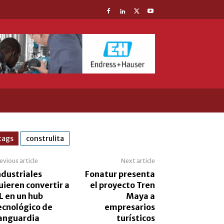
tags
construlita
evious article
Next article
ndustriales
Fonatur presenta
uieren convertir a
el proyecto Tren
L en un hub
Maya a
ecnológico de
empresarios
anguardia
turísticos