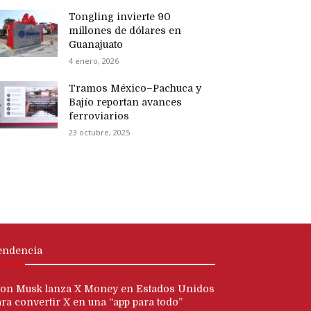
Tongling invierte 90
millones de dólares en
Guanajuato
4 enero, 2026
Tramos México–Pachuca y
Bajío reportan avances
ferroviarios
23 octubre, 2025
endencia
lon Musk lanza X Money en Estados Unidos
ara convertir X en una “app para todo”