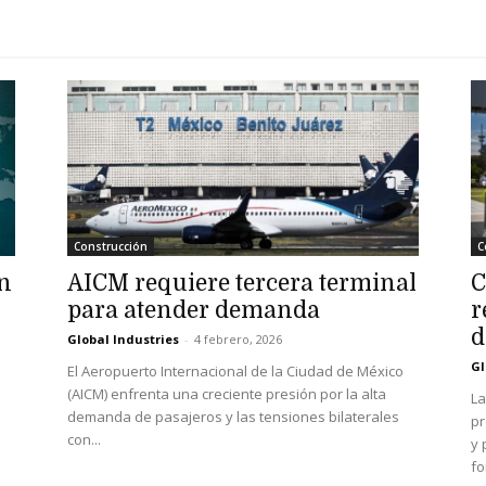
Construcción
C
on
AICM requiere tercera terminal
C
para atender demanda
r
d
Global Industries
-
4 febrero, 2026
Gl
El Aeropuerto Internacional de la Ciudad de México
(AICM) enfrenta una creciente presión por la alta
La
demanda de pasajeros y las tensiones bilaterales
pr
con...
y 
fo