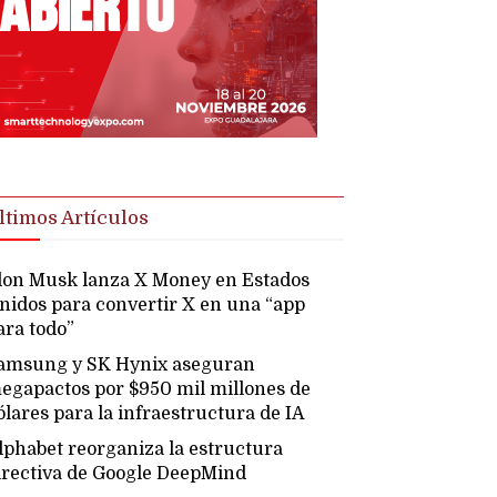
ltimos Artículos
lon Musk lanza X Money en Estados
nidos para convertir X en una “app
ara todo”
amsung y SK Hynix aseguran
egapactos por $950 mil millones de
ólares para la infraestructura de IA
lphabet reorganiza la estructura
irectiva de Google DeepMind