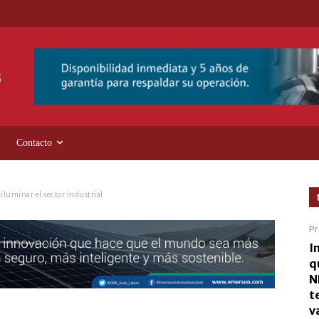
Contacto
iluminar el sector industrial
Pr
I
q
N
t
v