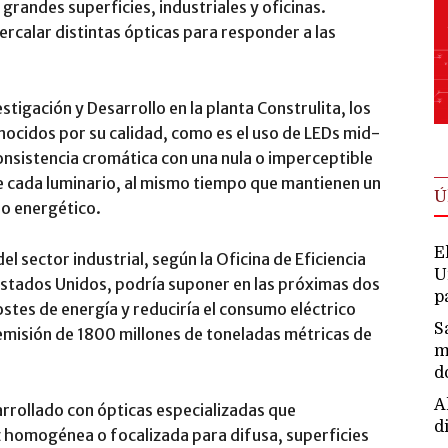
grandes superficies, industriales y oficinas.
rcalar distintas ópticas para responder a las
stigación y Desarrollo en la planta Construlita, los
ocidos por su calidad, como es el uso de LEDs mid-
nsistencia cromática con una nula o imperceptible
re cada luminario, al mismo tiempo que mantienen un
Ú
o energético.
E
el sector industrial, según la Oficina de Eficiencia
U
Estados Unidos, podría suponer en las próximas dos
p
stes de energía y reduciría el consumo eléctrico
S
emisión de 1800 millones de toneladas métricas de
m
d
A
arrollado con ópticas especializadas que
d
 homogénea o focalizada para difusa, superficies