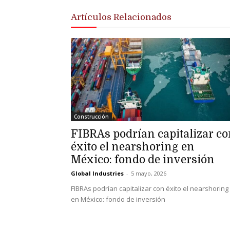
Artículos Relacionados
Construcción
FIBRAs podrían capitalizar c
éxito el nearshoring en
México: fondo de inversión
Global Industries
-
5 mayo, 2026
FIBRAs podrían capitalizar con éxito el nearshoring
en México: fondo de inversión