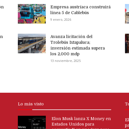
ón
Empresa austríaca construirá
línea 5 de Cablebús
9 enero, 2026
en
Avanza licitación del
Trolebús Ixtapaluca;
inversión estimada supera
los 2,000 mdp
13 noviembre, 2025
Lo más visto
T
Elon Musk lanza X Money en
E
Estados Unidos para
p