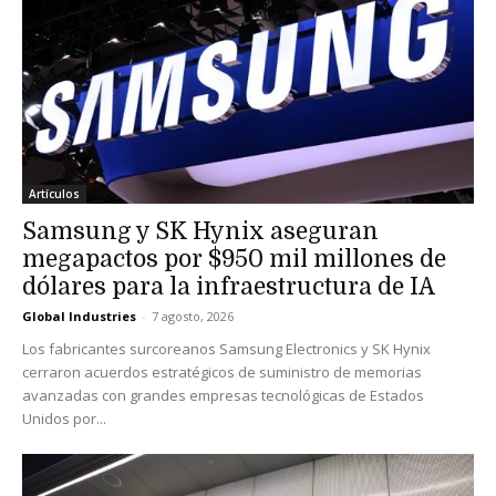
Artículos
Samsung y SK Hynix aseguran
megapactos por $950 mil millones de
dólares para la infraestructura de IA
Global Industries
-
7 agosto, 2026
Los fabricantes surcoreanos Samsung Electronics y SK Hynix
cerraron acuerdos estratégicos de suministro de memorias
avanzadas con grandes empresas tecnológicas de Estados
Unidos por...