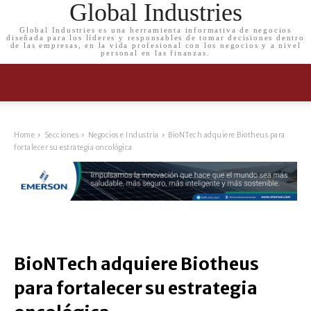
Global Industries
Global Industries es una herramienta informativa de negocios
diseñada para los líderes y responsables de tomar decisiones dentro
de las empresas, en la vida profesional con los negocios y a nivel
personal en las finanzas.
Home
Secciones
Negocios e Industria
BioNTech adquiere Biotheus para
fortalecer su estrategia oncológica
BioNTech adquiere Biotheus
para fortalecer su estrategia