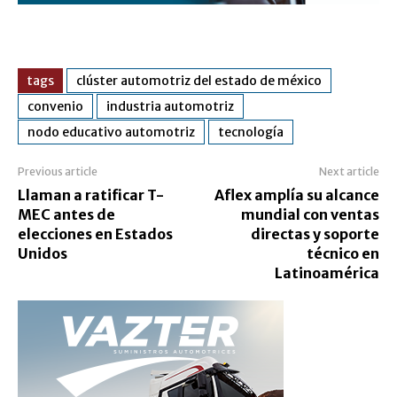
tags
clúster automotriz del estado de méxico
convenio
industria automotriz
nodo educativo automotriz
tecnología
Previous article
Next article
Llaman a ratificar T-
Aflex amplía su alcance
MEC antes de
mundial con ventas
elecciones en Estados
directas y soporte
Unidos
técnico en
Latinoamérica