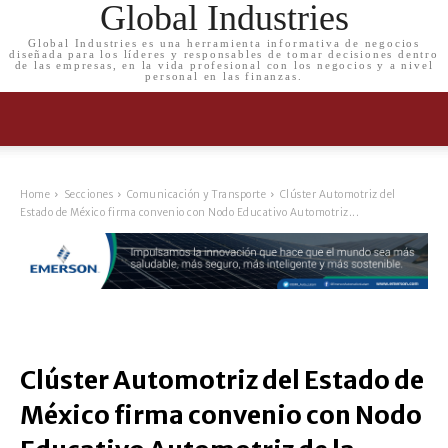
Global Industries
Global Industries es una herramienta informativa de negocios
diseñada para los líderes y responsables de tomar decisiones dentro
de las empresas, en la vida profesional con los negocios y a nivel
personal en las finanzas.
Home
Secciones
Comunicación y Transporte
Clúster Automotriz del
Estado de México firma convenio con Nodo Educativo Automotriz...
Clúster Automotriz del Estado de
México firma convenio con Nodo