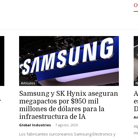
O
Artículos
N
Samsung y SK Hynix aseguran
A
r
megapactos por $950 mil
e
millones de dólares para la
D
infraestructura de IA
An
Global Industries
-
7 agosto, 2026
Al
mi
Los fabricantes surcoreanos Samsung Electronics y