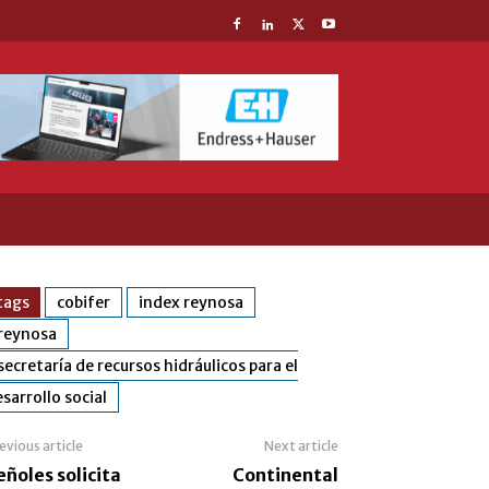
tags
cobifer
index reynosa
reynosa
secretaría de recursos hidráulicos para el
sarrollo social
evious article
Next article
eñoles solicita
Continental