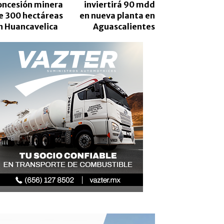
oncesión minera
inviertirá 90 mdd
e 300 hectáreas
en nueva planta en
n Huancavelica
Aguascalientes