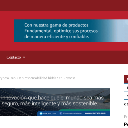
Contacto
Reynosa impulsan responsabilidad hídrica en Reynosa
de
Pr
P