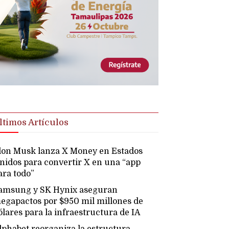
ltimos Artículos
lon Musk lanza X Money en Estados
nidos para convertir X en una “app
ara todo”
amsung y SK Hynix aseguran
egapactos por $950 mil millones de
ólares para la infraestructura de IA
lphabet reorganiza la estructura