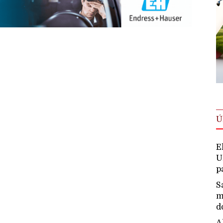
Ú
E
U
p
S
m
d
A