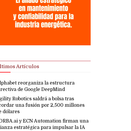
ltimos Artículos
lphabet reorganiza la estructura
irectiva de Google DeepMind
gility Robotics saldrá a bolsa tras
cordar una fusión por 2,500 millones
e dólares
ORBA.ai y ECN Automation firman una
lianza estratégica para impulsar la IA