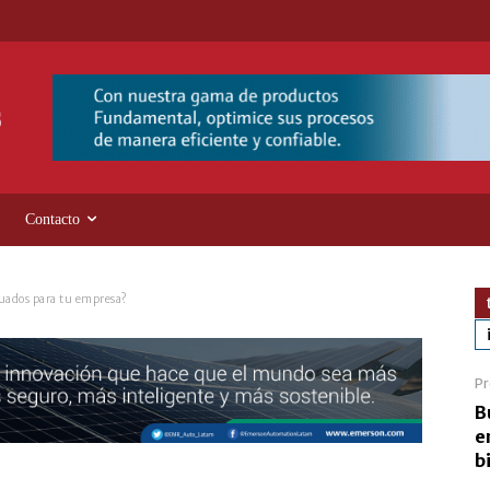
Contacto
cuados para tu empresa?
Pr
B
e
b