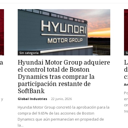
Sin categoría
S
ha
Hyundai Motor Group adquiere
L
el control total de Boston
d
Dynamics tras comprar la
c
participación restante de
An
SoftBank
Po
 y
en
Global Industries
-
22 junio, 2026
ci
Hyundai Motor Group concretó la aprobación para la
su
compra del 9.65% de las acciones de Boston
Dynamics que aún permanecían en propiedad de
la...