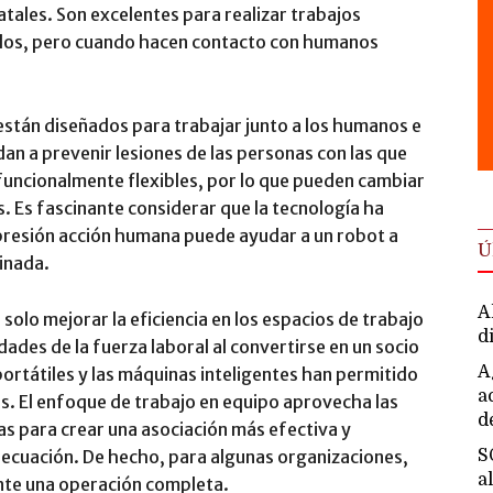
tales. Son excelentes para realizar trabajos
dos, pero cuando hacen contacto con humanos
están diseñados para trabajar junto a los humanos e
n a prevenir lesiones de las personas con las que
uncionalmente flexibles, por lo que pueden cambiar
. Es fascinante considerar que la tecnología ha
presión acción humana puede ayudar a un robot a
Ú
inada.
A
solo mejorar la eficiencia en los espacios de trabajo
d
ades de la fuerza laboral al convertirse en un socio
A
ortátiles y las máquinas inteligentes han permitido
a
s. El enfoque de trabajo en equipo aprovecha las
d
s para crear una asociación más efectiva y
a ecuación. De hecho, para algunas organizaciones,
S
a
nte una operación completa.