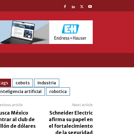
tags
cobots
industria
inteligencia artificial
robotica
evious article
Next article
usca México
Schneider Electric
ntrar al club de
afirma su papel en
illón de dólares
el fortalecimiento
de la seguridad