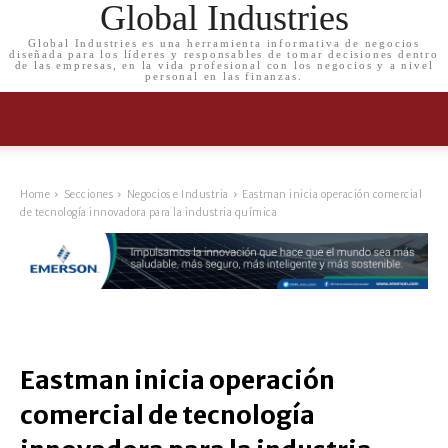
Global Industries
Global Industries es una herramienta informativa de negocios
diseñada para los líderes y responsables de tomar decisiones dentro
de las empresas, en la vida profesional con los negocios y a nivel
personal en las finanzas.
Home
Secciones
Negocios e Industria
Eastman inicia operación comercial
de tecnología innovadora para la industria química
Eastman inicia operación
comercial de tecnología