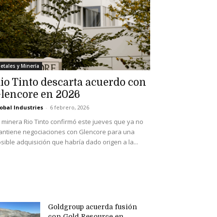
etales y Minería
io Tinto descarta acuerdo con
lencore en 2026
obal Industries
-
6 febrero, 2026
 minera Rio Tinto confirmó este jueves que ya no
ntiene negociaciones con Glencore para una
sible adquisición que habría dado origen a la...
Goldgroup acuerda fusión
con Gold Resource en