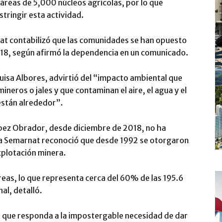
táreas de 5,000 núcleos agrícolas, por lo que
tringir esta actividad.
nat contabilizó que las comunidades se han opuesto
018, según afirmó la dependencia en un comunicado.
uisa Albores, advirtió del “impacto ambiental que
neros o jales y que contaminan el aire, el agua y el
 están alrededor”.
pez Obrador, desde diciembre de 2018, no ha
a Semarnat reconoció que desde 1992 se otorgaron
xplotación minera.
reas, lo que representa cerca del 60% de las 195.6
al, detalló.
co que responda a la impostergable necesidad de dar