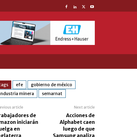
tags
efe
gobierno de méxico
industria minera
semarnat
evious article
Next article
rabajadores de
Acciones de
mazon iniciarán
Alphabet caen
uelga en
luego de que
nglaterra
Samsung analiza