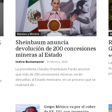
Metales y Minería
M
%
Sheinbaum anuncia
R
devolución de 200 concesiones
G
mineras al Estado
Gl
Indira Bustamante
-
9 febrero, 2026
La
ma
La presidenta Claudia Sheinbaum Pardo anunció
po
que más de 200 concesiones mineras serán
devueltas al Estado mexicano, en un proceso que se
io
realizará de...
Grupo México va por el cobre
de EE. UU. con inversión