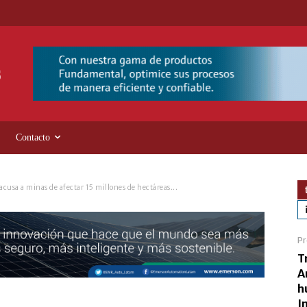
Contacto
acusa a minas de afectar 15 millones de hectáreas...
Pr
T
A
h
I