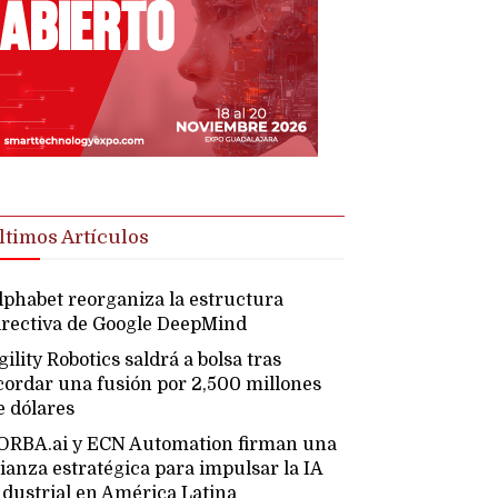
ltimos Artículos
lphabet reorganiza la estructura
irectiva de Google DeepMind
gility Robotics saldrá a bolsa tras
cordar una fusión por 2,500 millones
e dólares
ORBA.ai y ECN Automation firman una
lianza estratégica para impulsar la IA
ndustrial en América Latina