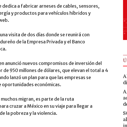
 dedica a fabricar arneses de cables, sensores,
ergía y productos para vehículos híbridos y
 web.
una visita de dos días donde se reunirá con
ndureño de la Empresa Privada y el Banco
ca.
Ú
den anunció nuevos compromisos de inversión del
 de 950 millones de dólares, que elevan el total a 4
A
ndo lanzó un plan para que las empresas se
d
te oportunidades económicas.
A
a
 muchos migran, es parte de la ruta
d
ra cruzar a México en su viaje para llegar a
 la pobreza y la violencia.
S
a
i