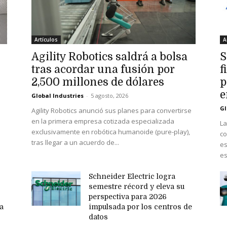
Artículos
A
Agility Robotics saldrá a bolsa
S
tras acordar una fusión por
f
2,500 millones de dólares
p
e
Global Industries
-
5 agosto, 2026
Gl
Agility Robotics anunció sus planes para convertirse
en la primera empresa cotizada especializada
La
exclusivamente en robótica humanoide (pure-play),
co
tras llegar a un acuerdo de...
es
es
Schneider Electric logra
semestre récord y eleva su
perspectiva para 2026
ma
impulsada por los centros de
datos