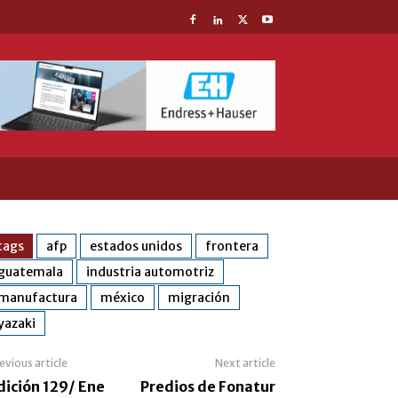
tags
afp
estados unidos
frontera
guatemala
industria automotriz
manufactura
méxico
migración
yazaki
evious article
Next article
dición 129/ Ene
Predios de Fonatur