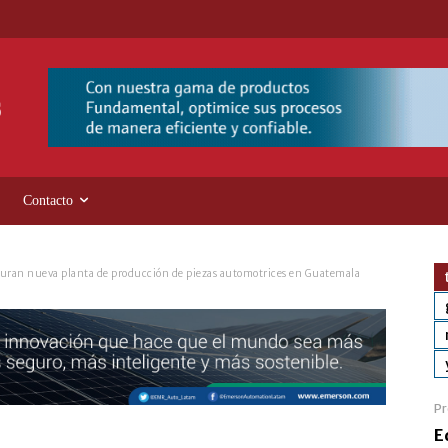
Contacto
uran nueva planta de producción de piezas automotrices en Guatemala
Pr
E