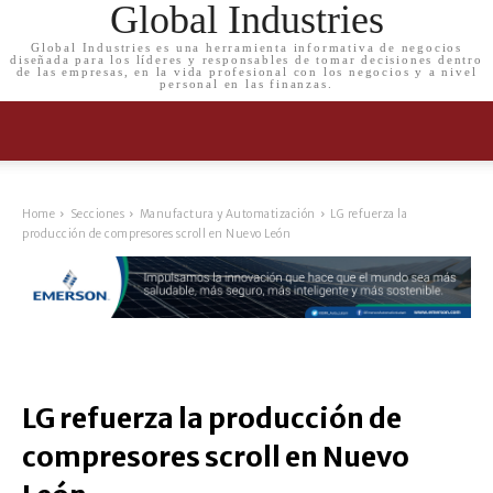
Global Industries
Global Industries es una herramienta informativa de negocios
diseñada para los líderes y responsables de tomar decisiones dentro
de las empresas, en la vida profesional con los negocios y a nivel
personal en las finanzas.
Home
Secciones
Manufactura y Automatización
LG refuerza la
producción de compresores scroll en Nuevo León
LG refuerza la producción de
compresores scroll en Nuevo