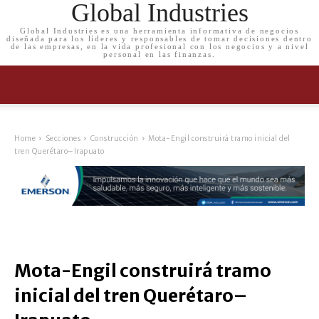
Global Industries
Global Industries es una herramienta informativa de negocios
diseñada para los líderes y responsables de tomar decisiones dentro
de las empresas, en la vida profesional con los negocios y a nivel
personal en las finanzas.
Home
Secciones
Construcción
Mota-Engil construirá tramo inicial del
tren Querétaro–Irapuato
Mota-Engil construirá tramo
inicial del tren Querétaro–