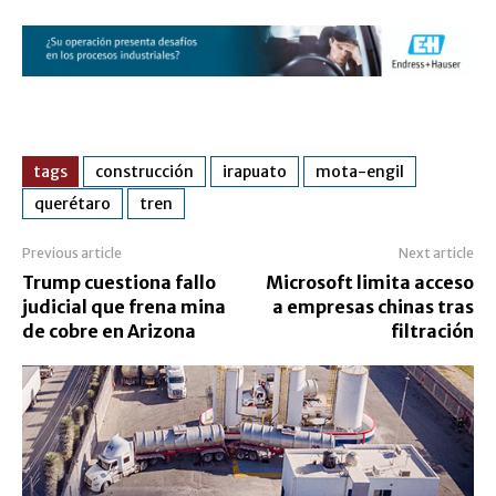
tags
construcción
irapuato
mota-engil
querétaro
tren
Previous article
Next article
Trump cuestiona fallo
Microsoft limita acceso
judicial que frena mina
a empresas chinas tras
de cobre en Arizona
filtración