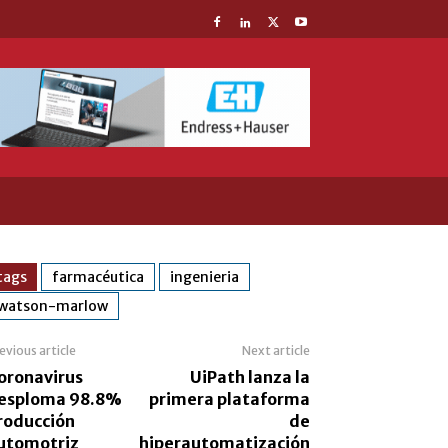
tags
farmacéutica
ingenieria
watson-marlow
evious article
Next article
oronavirus
UiPath lanza la
esploma 98.8%
primera plataforma
roducción
de
utomotriz
hiperautomatización