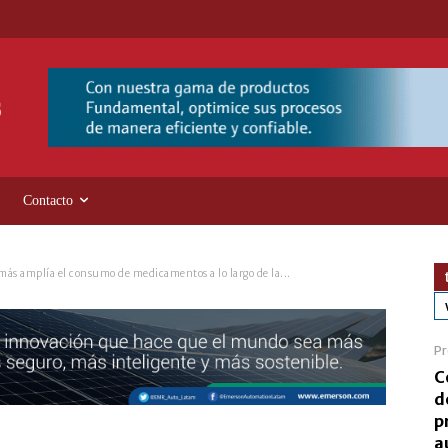
Contacto
 más amplía el consumo de medicamentos a lo largo de la...
Pr
C
d
p
a