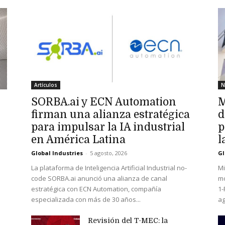
Artículos
N
SORBA.ai y ECN Automation
M
firman una alianza estratégica
d
para impulsar la IA industrial
p
en América Latina
l
Global Industries
-
5 agosto, 2026
Gl
La plataforma de Inteligencia Artificial Industrial no-
Mi
code SORBA.ai anunció una alianza de canal
mo
estratégica con ECN Automation, compañía
1-
especializada con más de 30 años...
ag
Revisión del T-MEC: la