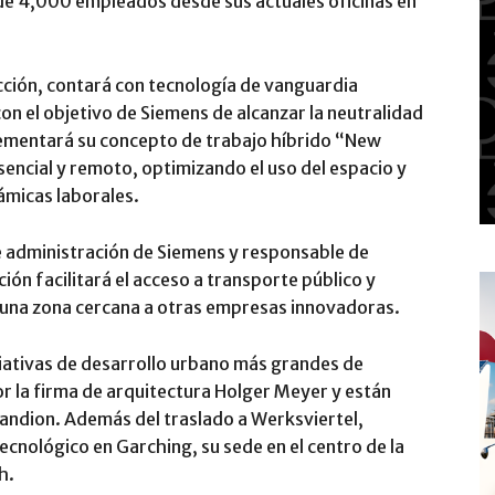
 de 4,000 empleados desde sus actuales oficinas en
cción, contará con tecnología de vanguardia
on el objetivo de Siemens de alcanzar la neutralidad
ementará su concepto de trabajo híbrido “New
ncial y remoto, optimizando el uso del espacio y
ámicas laborales.
e administración de Siemens y responsable de
ión facilitará el acceso a transporte público y
 una zona cercana a otras empresas innovadoras.
ciativas de desarrollo urbano más grandes de
r la firma de arquitectura Holger Meyer y están
Pandion. Además del traslado a Werksviertel,
cnológico en Garching, su sede en el centro de la
h.