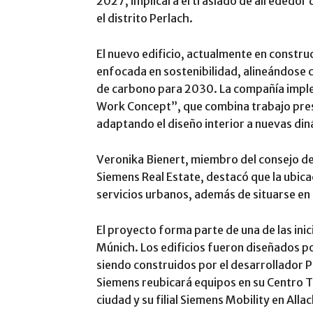
2027, implicará el traslado de alrededor
el distrito Perlach.
El nuevo edificio, actualmente en constru
enfocada en sostenibilidad, alineándose c
de carbono para 2030. La compañía impl
Work Concept”, que combina trabajo prese
adaptando el diseño interior a nuevas din
Veronika Bienert, miembro del consejo d
Siemens Real Estate, destacó que la ubicac
servicios urbanos, además de situarse en
El proyecto forma parte de una de las ini
Múnich. Los edificios fueron diseñados po
siendo construidos por el desarrollador 
Siemens reubicará equipos en su Centro Te
ciudad y su filial Siemens Mobility en Allac