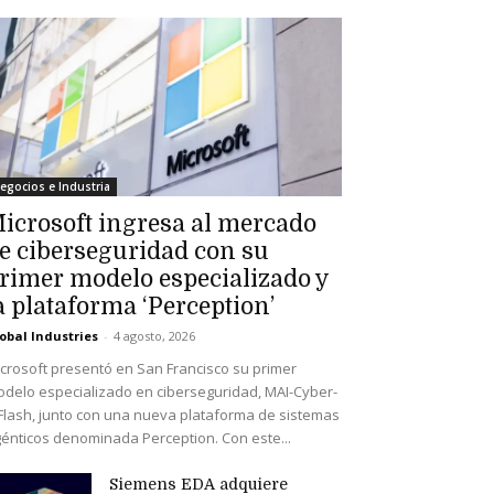
egocios e Industria
icrosoft ingresa al mercado
e ciberseguridad con su
rimer modelo especializado y
a plataforma ‘Perception’
obal Industries
-
4 agosto, 2026
crosoft presentó en San Francisco su primer
delo especializado en ciberseguridad, MAI-Cyber-
Flash, junto con una nueva plataforma de sistemas
énticos denominada Perception. Con este...
Siemens EDA adquiere