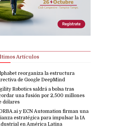
ltimos Artículos
lphabet reorganiza la estructura
irectiva de Google DeepMind
gility Robotics saldrá a bolsa tras
cordar una fusión por 2,500 millones
e dólares
ORBA.ai y ECN Automation firman una
lianza estratégica para impulsar la IA
ndustrial en América Latina