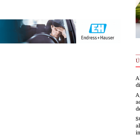
Ú
A
d
A
a
d
S
a
i