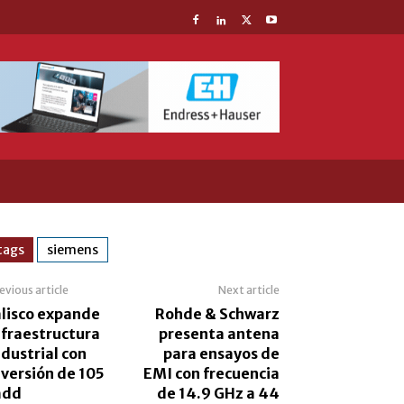
tags
siemens
evious article
Next article
alisco expande
Rohde & Schwarz
nfraestructura
presenta antena
ndustrial con
para ensayos de
nversión de 105
EMI con frecuencia
dd
de 14.9 GHz a 44