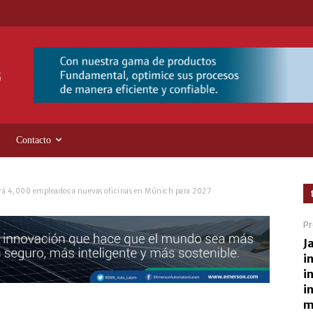
Contacto
rá 4,000 empleados a nuevas oficinas en Múnich para 2027
Pr
J
i
i
i
m