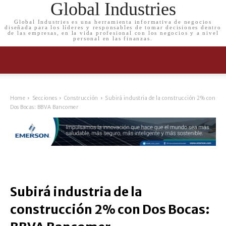
Global Industries
Global Industries es una herramienta informativa de negocios
diseñada para los líderes y responsables de tomar decisiones dentro
de las empresas, en la vida profesional con los negocios y a nivel
personal en las finanzas.
Home
Secciones
Construcción
Subirá industria de la construcción 2% con
Dos Bocas: BBVA Bancomer
Subirá industria de la
construcción 2% con Dos Bocas: